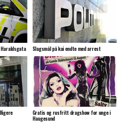
Slagsmål på kai endte med arrest
i Haraldsgata
dligere
Gratis og rusfritt dragshow for unge i
Haugesund