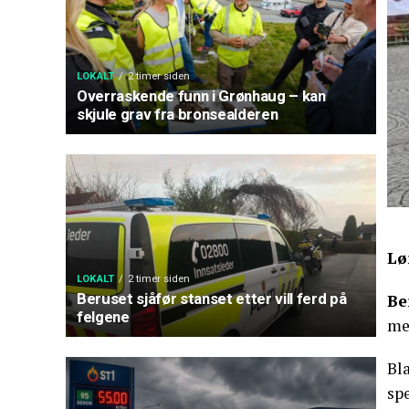
LOKALT
2 timer siden
Overraskende funn i Grønhaug – kan
skjule grav fra bronsealderen
Lø
LOKALT
2 timer siden
Beruset sjåfør stanset etter vill ferd på
Be
felgene
me
Bl
sp