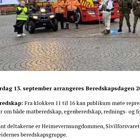
rdag 13. september arrangeres Beredskapsdagen 2
redskap:
Fra klokken 11 til 16 kan publikum møte repres
r om både matberedskap, egenberedskap, rednings- og f
ant deltakerne er Heimevernsungdommen, Sivilforsvare
eidernes beredskapsgruppe.