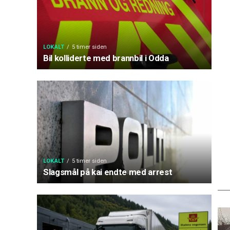
LOKALT
5 timer siden
Bil kolliderte med brannbil i Odda
LOKALT
5 timer siden
Slagsmål på kai endte med arrest