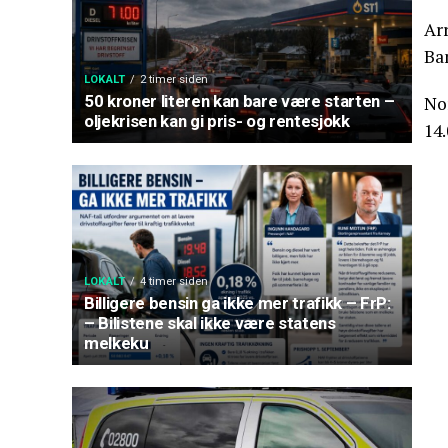
Ar
Ba
LOKALT
2 timer siden
50 kroner literen kan bare være starten –
No
oljekrisen kan gi pris- og rentesjokk
14.
LOKALT
4 timer siden
Billigere bensin ga ikke mer trafikk – FrP:
– Bilistene skal ikke være statens
melkeku