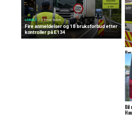
LOKALT
6 timer siden
Fire anmeldelser og 18 bruksforbud etter
kontroller på E134
Ber
fel
Bil
Hau