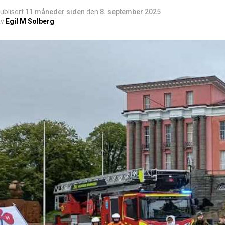
ublisert
11 måneder siden
den
8. september 2025
v
Egil M Solberg