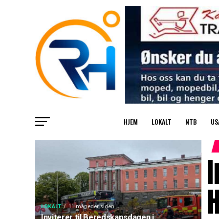
HJEM
LOKALT
NTB
US
I
LOKALT
11 måneder siden
Inviterer til Beredskapsdagen i