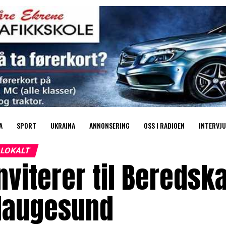
A
SPORT
UKRAINA
ANNONSERING
OSS I RADIOEN
INTERVJU
LOKALT
nviterer til Bereds
Haugesund