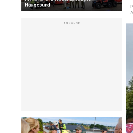
Haugesund
P
A
ANNONSE