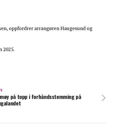
sen, oppfordrer arrangøren Haugesund og
n 2025.
TE
møy på topp i forhåndsstemming på
galandet