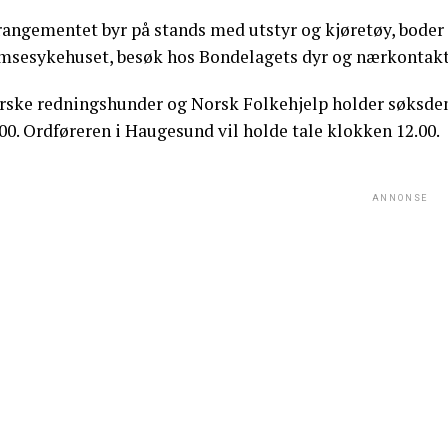
rangementet byr på stands med utstyr og kjøretøy, boder 
msesykehuset, besøk hos Bondelagets dyr og nærkontakt
rske redningshunder og Norsk Folkehjelp holder søksde
00. Ordføreren i Haugesund vil holde tale klokken 12.00.
ANNONSE