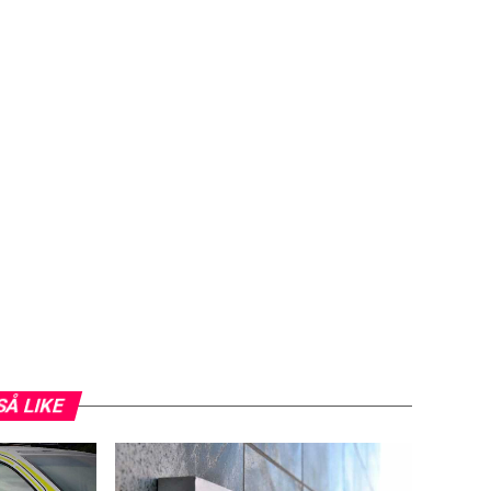
SÅ LIKE