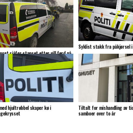
Syklist stakk fra påkjørsel 
uset sjåfør stanset etter vill ferd på
gene
 med hjultrøbbel skaper kø i
Tiltalt for mishandling av ti
gekrysset
samboer over to år