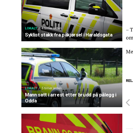
– 
LOKALT
4 timer siden
Syklist stakk fra påkjørsel i Haraldsgata
om
Me
REL
LOKALT
5 timer siden
Mann satt i arrest etter brudd på pålegg i
Odda