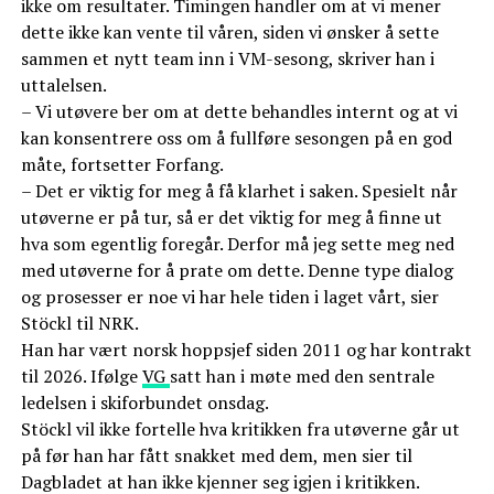
ikke om resultater. Timingen handler om at vi mener
dette ikke kan vente til våren, siden vi ønsker å sette
sammen et nytt team inn i VM-sesong, skriver han i
uttalelsen.
– Vi utøvere ber om at dette behandles internt og at vi
kan konsentrere oss om å fullføre sesongen på en god
måte, fortsetter Forfang.
– Det er viktig for meg å få klarhet i saken. Spesielt når
utøverne er på tur, så er det viktig for meg å finne ut
hva som egentlig foregår. Derfor må jeg sette meg ned
med utøverne for å prate om dette. Denne type dialog
og prosesser er noe vi har hele tiden i laget vårt, sier
Stöckl til NRK.
Han har vært norsk hoppsjef siden 2011 og har kontrakt
til 2026. Ifølge
VG
satt han i møte med den sentrale
ledelsen i skiforbundet onsdag.
Stöckl vil ikke fortelle hva kritikken fra utøverne går ut
på før han har fått snakket med dem, men sier til
Dagbladet at han ikke kjenner seg igjen i kritikken.