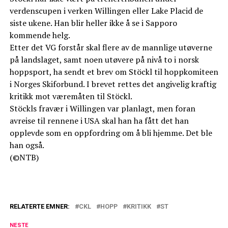
verdenscupen i verken Willingen eller Lake Placid de
siste ukene. Han blir heller ikke å se i Sapporo
kommende helg.
Etter det VG forstår skal flere av de mannlige utøverne
på landslaget, samt noen utøvere på nivå to i norsk
hoppsport, ha sendt et brev om Stöckl til hoppkomiteen
i Norges Skiforbund. I brevet rettes det angivelig kraftig
kritikk mot væremåten til Stöckl.
Stöckls fravær i Willingen var planlagt, men foran
avreise til rennene i USA skal han ha fått det han
opplevde som en oppfordring om å bli hjemme. Det ble
han også.
(©NTB)
RELATERTE EMNER:
CKL
HOPP
KRITIKK
ST
NESTE