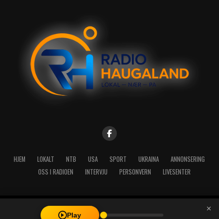
HJEM
LOKALT
NTB
USA
SPORT
UKRAINA
ANNONSERING
OSS I RADIOEN
INTERVJU
PERSONVERN
LIVESENTER
×
Copyright © 2026 A-Media AS | Radio Haugaland - Haraldsgata 114,
Play
5527 Haugesund - Mail: post@radioh.no - Telefon: 52717273