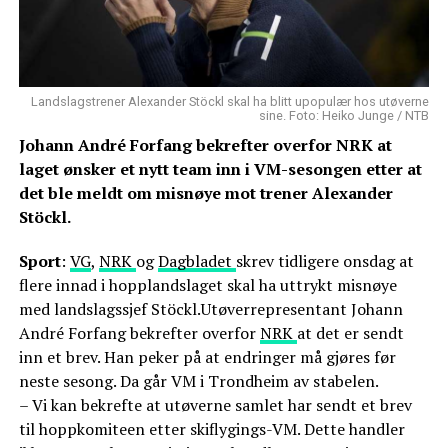
Landslagstrener Alexander Stöckl skal ha blitt upopulær hos utøverne
sine. Foto: Heiko Junge / NTB
Johann André Forfang bekrefter overfor NRK at
laget ønsker et nytt team inn i VM-sesongen etter at
det ble meldt om misnøye mot trener Alexander
Stöckl.
Sport
:
VG
,
NRK
og
Dagbladet
skrev tidligere onsdag at
flere innad i hopplandslaget skal ha uttrykt misnøye
med landslagssjef Stöckl.Utøverrepresentant Johann
André Forfang bekrefter overfor
NRK
at det er sendt
inn et brev. Han peker på at endringer må gjøres før
neste sesong. Da går VM i Trondheim av stabelen.
– Vi kan bekrefte at utøverne samlet har sendt et brev
til hoppkomiteen etter skiflygings-VM. Dette handler