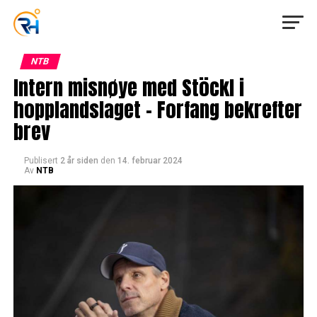
NTB
Intern misnøye med Stöckl i
hopplandslaget – Forfang bekrefter
brev
Publisert
2 år siden
den
14. februar 2024
Av
NTB