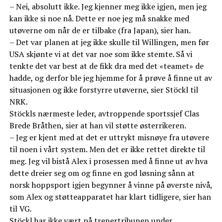
– Nei, absolutt ikke. Jeg kjenner meg ikke igjen, men jeg
kan ikke si noe nå. Dette er noe jeg må snakke med
utøverne om når de er tilbake (fra Japan), sier han.
– Det var planen at jeg ikke skulle til Willingen, men før
USA skjønte vi at det var noe som ikke stemte. Så vi
tenkte det var best at de fikk dra med det «teamet» de
hadde, og derfor ble jeg hjemme for å prøve å finne ut av
situasjonen og ikke forstyrre utøverne, sier Stöckl til
NRK.
Stöckls nærmeste leder, avtroppende sportssjef Clas
Brede Bråthen, sier at han vil støtte østerrikeren.
– Jeg er kjent med at det er uttrykt misnøye fra utøvere
til noen i vårt system. Men det er ikke rettet direkte til
meg. Jeg vil bistå Alex i prosessen med å finne ut av hva
dette dreier seg om og finne en god løsning sånn at
norsk hoppsport igjen begynner å vinne på øverste nivå,
som Alex og støtteapparatet har klart tidligere, sier han
til VG.
Stöckl har ikke vært på trenertribunen under