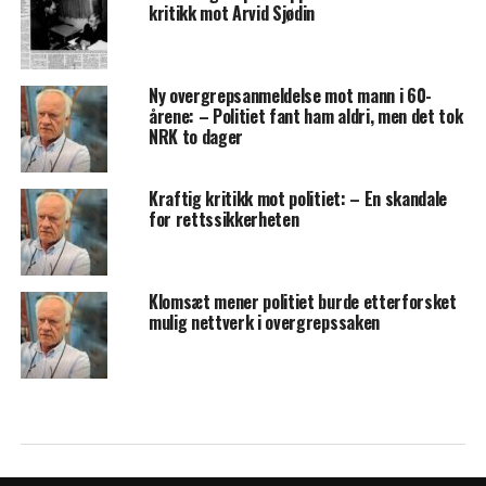
kritikk mot Arvid Sjødin
Ny overgrepsanmeldelse mot mann i 60-
årene: – Politiet fant ham aldri, men det tok
NRK to dager
Kraftig kritikk mot politiet: – En skandale
for rettssikkerheten
Klomsæt mener politiet burde etterforsket
mulig nettverk i overgrepssaken