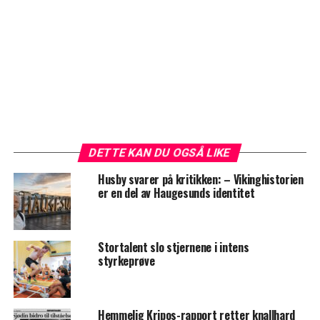
DETTE KAN DU OGSÅ LIKE
Husby svarer på kritikken: – Vikinghistorien
er en del av Haugesunds identitet
Stortalent slo stjernene i intens
styrkeprøve
Hemmelig Kripos-rapport retter knallhard