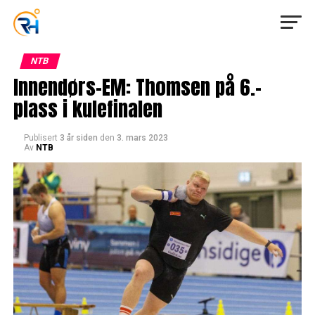
NTB
Innendørs-EM: Thomsen på 6.-
plass i kulefinalen
Publisert
3 år siden
den
3. mars 2023
Av
NTB