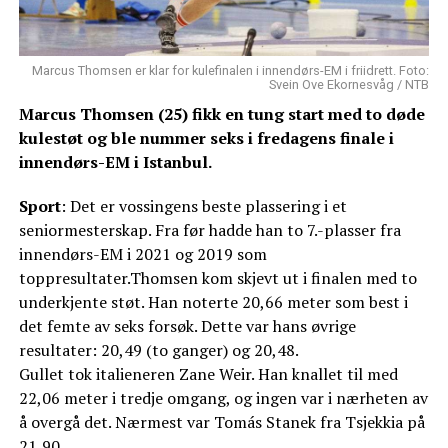
Marcus Thomsen er klar for kulefinalen i innendørs-EM i friidrett. Foto:
Svein Ove Ekornesvåg / NTB
Marcus Thomsen (25) fikk en tung start med to døde
kulestøt og ble nummer seks i fredagens finale i
innendørs-EM i Istanbul.
Sport
: Det er vossingens beste plassering i et
seniormesterskap. Fra før hadde han to 7.-plasser fra
innendørs-EM i 2021 og 2019 som
toppresultater.Thomsen kom skjevt ut i finalen med to
underkjente støt. Han noterte 20,66 meter som best i
det femte av seks forsøk. Dette var hans øvrige
resultater: 20,49 (to ganger) og 20,48.
Gullet tok italieneren Zane Weir. Han knallet til med
22,06 meter i tredje omgang, og ingen var i nærheten av
å overgå det. Nærmest var Tomás Stanek fra Tsjekkia på
21,90.