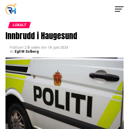
LOKALT
Innbrudd i Haugesund
Publisert
2 år siden
den
18. juni 2024
Av
Egil M Solberg