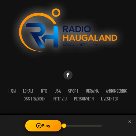
HJEM
LOKALT
NTB
USA
SPORT
UKRAINA
ANNONSERING
OSS I RADIOEN
INTERVJU
PERSONVERN
LIVESENTER
×
Copyright © 2026 A-Media AS | Radio Haugaland - Haraldsgata 114,
Play
5527 Haugesund - Mail: post@radioh.no - Telefon: 52717273