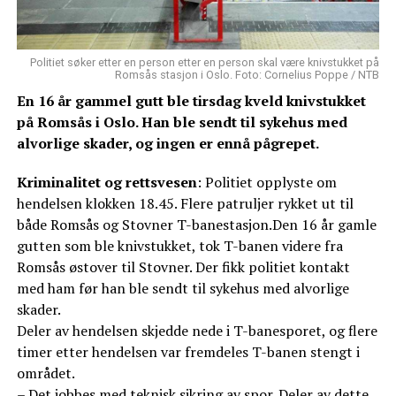
Politiet søker etter en person etter en person skal være knivstukket på
Romsås stasjon i Oslo. Foto: Cornelius Poppe / NTB
En 16 år gammel gutt ble tirsdag kveld knivstukket
på Romsås i Oslo. Han ble sendt til sykehus med
alvorlige skader, og ingen er ennå pågrepet.
Kriminalitet og rettsvesen
: Politiet opplyste om
hendelsen klokken 18.45. Flere patruljer rykket ut til
både Romsås og Stovner T-banestasjon.Den 16 år gamle
gutten som ble knivstukket, tok T-banen videre fra
Romsås østover til Stovner. Der fikk politiet kontakt
med ham før han ble sendt til sykehus med alvorlige
skader.
Deler av hendelsen skjedde nede i T-banesporet, og flere
timer etter hendelsen var fremdeles T-banen stengt i
området.
– Det jobbes med teknisk sikring av spor. Deler av dette