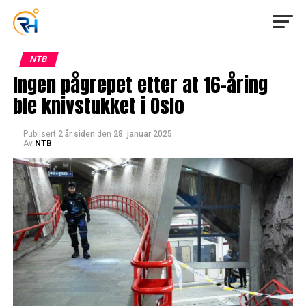
NTB
Ingen pågrepet etter at 16-åring
ble knivstukket i Oslo
Publisert
2 år siden
den
28. januar 2025
Av
NTB