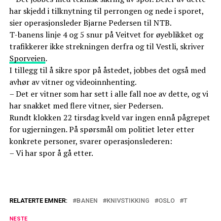
har skjedd i tilknytning til perrongen og nede i sporet,
sier operasjonsleder Bjarne Pedersen til NTB.
T-banens linje 4 og 5 snur på Veitvet for øyeblikket og
trafikkerer ikke strekningen derfra og til Vestli, skriver
Sporveien
.
I tillegg til å sikre spor på åstedet, jobbes det også med
avhør av vitner og videoinnhenting.
– Det er vitner som har sett i alle fall noe av dette, og vi
har snakket med flere vitner, sier Pedersen.
Rundt klokken 22 tirsdag kveld var ingen ennå pågrepet
for ugjerningen. På spørsmål om politiet leter etter
konkrete personer, svarer operasjonslederen:
– Vi har spor å gå etter.
RELATERTE EMNER:
BANEN
KNIVSTIKKING
OSLO
T
NESTE