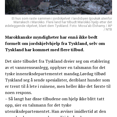
Et hus som raste sammen i jordskjelvet i landsbyen Ijjoukak utenfor
Marrakech i Marokko. Flere land har tilbudt Marokko hjelp etter det
ødeleggende skjelvet, blant dem Tyskland. Foto: Mosa'ab Elshamy / AP
/ NTB
Marokkanske myndigheter har ennå ikke bedt
formelt om jordskjelvhjelp fra Tyskland, selv om
Tyskland har kommet med flere tilbud.
Det siste tilbudet fra Tyskland dreier seg om etablering
av et vannrenseanlegg, opplyser en talsmann for det
tyske innenriksdepartementet mandag.Lørdag tilbød
Tyskland seg å sende spesialister, deriblant hunder som
er trent til å lete i ruinene, men heller ikke det første til
noen respons.
– Så langt har disse tilbudene om hjelp ikke blitt tatt
opp, sier en talsmann for det tyske
utenriksdepartementet. Han avviser imidlertid at den