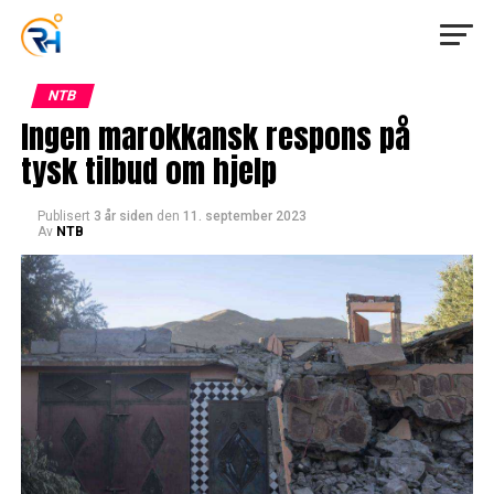
NTB
Ingen marokkansk respons på
tysk tilbud om hjelp
Publisert
3 år siden
den
11. september 2023
Av
NTB