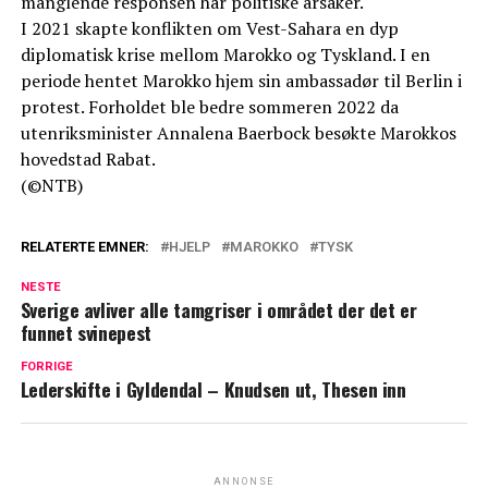
manglende responsen har politiske årsaker.
I 2021 skapte konflikten om Vest-Sahara en dyp
diplomatisk krise mellom Marokko og Tyskland. I en
periode hentet Marokko hjem sin ambassadør til Berlin i
protest. Forholdet ble bedre sommeren 2022 da
utenriksminister Annalena Baerbock besøkte Marokkos
hovedstad Rabat.
(©NTB)
RELATERTE EMNER:
HJELP
MAROKKO
TYSK
NESTE
Sverige avliver alle tamgriser i området der det er
funnet svinepest
FORRIGE
Lederskifte i Gyldendal – Knudsen ut, Thesen inn
ANNONSE