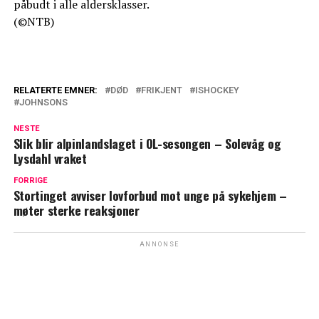
påbudt i alle aldersklasser.
(©NTB)
RELATERTE EMNER:
DØD
FRIKJENT
ISHOCKEY
JOHNSONS
NESTE
Slik blir alpinlandslaget i OL-sesongen – Solevåg og
Lysdahl vraket
FORRIGE
Stortinget avviser lovforbud mot unge på sykehjem –
møter sterke reaksjoner
ANNONSE