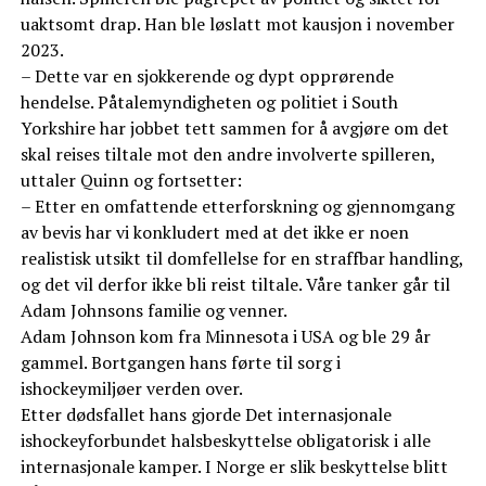
uaktsomt drap. Han ble løslatt mot kausjon i november
2023.
– Dette var en sjokkerende og dypt opprørende
hendelse. Påtalemyndigheten og politiet i South
Yorkshire har jobbet tett sammen for å avgjøre om det
skal reises tiltale mot den andre involverte spilleren,
uttaler Quinn og fortsetter:
– Etter en omfattende etterforskning og gjennomgang
av bevis har vi konkludert med at det ikke er noen
realistisk utsikt til domfellelse for en straffbar handling,
og det vil derfor ikke bli reist tiltale. Våre tanker går til
Adam Johnsons familie og venner.
Adam Johnson kom fra Minnesota i USA og ble 29 år
gammel. Bortgangen hans førte til sorg i
ishockeymiljøer verden over.
Etter dødsfallet hans gjorde Det internasjonale
ishockeyforbundet halsbeskyttelse obligatorisk i alle
internasjonale kamper. I Norge er slik beskyttelse blitt