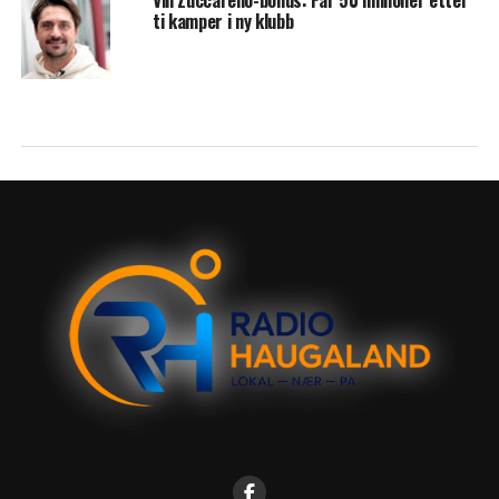
Vill Zuccarello-bonus: Får 50 millioner etter
ti kamper i ny klubb