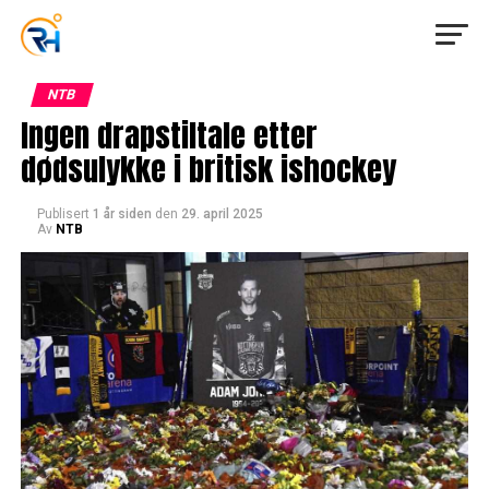
NTB
Ingen drapstiltale etter
dødsulykke i britisk ishockey
Publisert
1 år siden
den
29. april 2025
Av
NTB