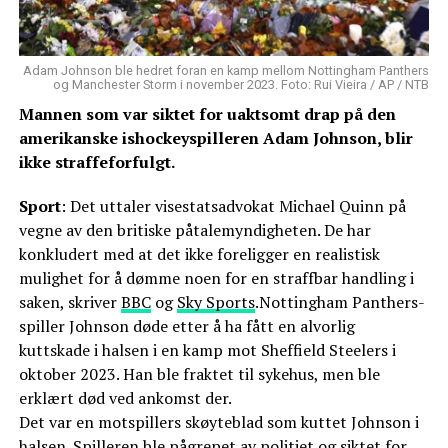
Adam Johnson ble hedret foran en kamp mellom Nottingham Panthers
og Manchester Storm i november 2023. Foto: Rui Vieira / AP / NTB
Mannen som var siktet for uaktsomt drap på den
amerikanske ishockeyspilleren Adam Johnson, blir
ikke straffeforfulgt.
Sport
: Det uttaler visestatsadvokat Michael Quinn på
vegne av den britiske påtalemyndigheten. De har
konkludert med at det ikke foreligger en realistisk
mulighet for å dømme noen for en straffbar handling i
saken, skriver
BBC
og
Sky Sports
.Nottingham Panthers-
spiller Johnson døde etter å ha fått en alvorlig
kuttskade i halsen i en kamp mot Sheffield Steelers i
oktober 2023. Han ble fraktet til sykehus, men ble
erklært død ved ankomst der.
Det var en motspillers skøyteblad som kuttet Johnson i
halsen. Spilleren ble pågrepet av politiet og siktet for