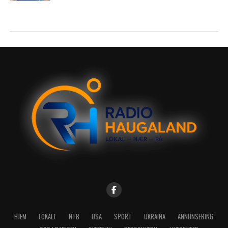
HJEM
LOKALT
NTB
USA
SPORT
UKRAINA
ANNONSERING