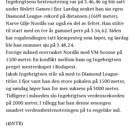
Ingebrigtsens bestenotering var på 3.46,46 og ble satt
under Bislett Games i fjor. Lørdag senket han sin egen
Diamond League-rekord på distansen (1609 meter).
Narve Gilje Nordås var også en del av feltet. Han stilte
til start med en tre år gammel pers på 3.56,62. Siden
har rogalendingen tatt kjempesteg som løper, og lørdag
ble han nummer sju på 3.48,24.
Forrige måned overrasket Nordås med VM-bronse på
1500 meter. En konflikt mellom ham og Ingebrigtsen
preget mesterskapet i Budapest.
Jakob Ingebrigtsen står nå med to Diamond League-
titler. I fjor vant han den store pokalen på 1500 meter,
og søndag løper han for mer suksess på 3000 meter.
Tidligere i måneden slo Ingebrigtsen verdensrekorden
på 2000 meter. I tillegg har han denne sesongen
smadret verdensbestenoteringen på to engelske mil.
(©NTB)