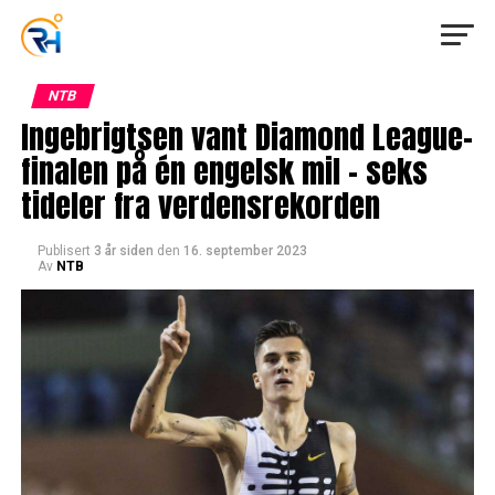
NTB
Ingebrigtsen vant Diamond League-
finalen på én engelsk mil – seks
tideler fra verdensrekorden
Publisert
3 år siden
den
16. september 2023
Av
NTB