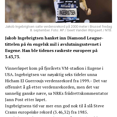
Jakob Ingebrigtsen satte verdensrekord på 2000 meter i Brussel fredag
8. september. Foto: AP / Geert Vanden Wijngaert / NTB.
Jakob Ingebrigtsen hanket inn Diamond League-
tittelen på én engelsk mil i avslutningsstevnet i
Eugene. Han ble tidenes raskeste europeer på
3.43,73.
Vinnerløpet kom på fjorårets VM-stadion i Eugene i
USA. Ingebrigtsen var nøyaktig seks tideler unna
Hicham El Guerroujs verdensrekord fra 1999.– Det var
offensivt å gå etter verdensrekorden, men det var
sannelig ganske nære, sa NRKs friidrettskommentator
Jann Post etter løpet.
Ingebrigtsens tid var mer enn god nok til å slå Steve
Crams europeiske rekord (3.46,32) fra 1985.