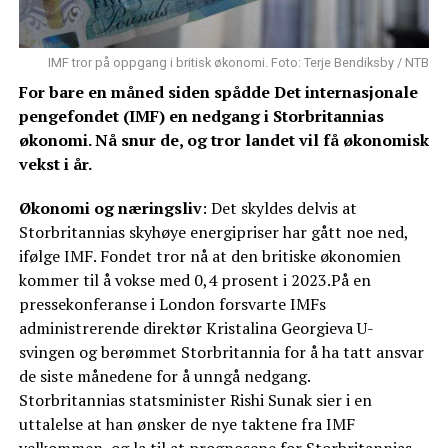
IMF tror på oppgang i britisk økonomi. Foto: Terje Bendiksby / NTB
For bare en måned siden spådde Det internasjonale
pengefondet (IMF) en nedgang i Storbritannias
økonomi. Nå snur de, og tror landet vil få økonomisk
vekst i år.
Økonomi og næringsliv
: Det skyldes delvis at
Storbritannias skyhøye energipriser har gått noe ned,
ifølge IMF. Fondet tror nå at den britiske økonomien
kommer til å vokse med 0,4 prosent i 2023.På en
pressekonferanse i London forsvarte IMFs
administrerende direktør Kristalina Georgieva U-
svingen og berømmet Storbritannia for å ha tatt ansvar
de siste månedene for å unngå nedgang.
Storbritannias statsminister Rishi Sunak sier i en
uttalelse at han ønsker de nye taktene fra IMF
velkommen, og la til at prognosene for Storbritannias