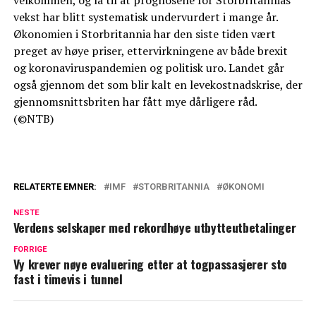
vekst har blitt systematisk undervurdert i mange år.
Økonomien i Storbritannia har den siste tiden vært
preget av høye priser, ettervirkningene av både brexit
og koronaviruspandemien og politisk uro. Landet går
også gjennom det som blir kalt en levekostnadskrise, der
gjennomsnittsbriten har fått mye dårligere råd.
(©NTB)
RELATERTE EMNER:
IMF
STORBRITANNIA
ØKONOMI
NESTE
Verdens selskaper med rekordhøye utbytteutbetalinger
FORRIGE
Vy krever nøye evaluering etter at togpassasjerer sto
fast i timevis i tunnel