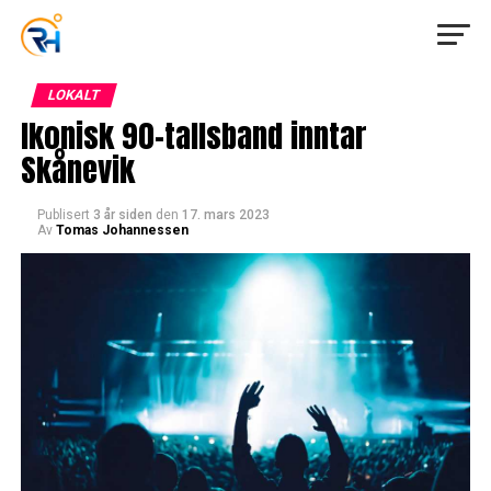
LOKALT
Ikonisk 90-tallsband inntar
Skånevik
Publisert
3 år siden
den
17. mars 2023
Av
Tomas Johannessen