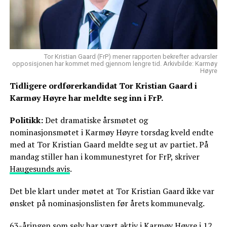
Tor Kristian Gaard (FrP) mener rapporten bekrefter advarsler
opposisjonen har kommet med gjennom lengre tid. Arkivbilde: Karmøy
Høyre
Tidligere ordførerkandidat Tor Kristian Gaard i
Karmøy Høyre har meldte seg inn i FrP.
Politikk:
Det dramatiske årsmøtet og
nominasjonsmøtet i Karmøy Høyre torsdag kveld endte
med at Tor Kristian Gaard meldte seg ut av partiet. På
mandag stiller han i kommunestyret for FrP, skriver
Haugesunds avis
.
Det ble klart under møtet at Tor Kristian Gaard ikke var
ønsket på nominasjonslisten før årets kommunevalg.
63-åringen som selv har vært aktiv i Karmøy Høyre i 12