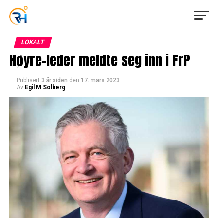
LOKALT
Høyre-leder meldte seg inn i FrP
Publisert
3 år siden
den
17. mars 2023
Av
Egil M Solberg