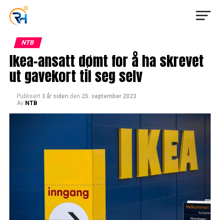
NTB
Ikea-ansatt dømt for å ha skrevet
ut gavekort til seg selv
Publisert
3 år siden
den
25. september 2023
Av
NTB