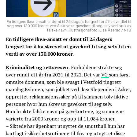
En tidligere Ikea-ansatt er dømt til 25 dagers fengsel for å ha svindlet til
seg over 130.000 kroner ved å skrive ut gavekort til seg selv ved bruk av
falske navn. Illustrasjonsfoto: Lise Åserud / NTB
En tidligere Ikea-ansatt er dømt til 25 dagers
fengsel for å ha skrevet ut gavekort til seg selv til en
verdi av over 130.000 kroner.
Kriminalitet og rettsvesen
: Forholdene strakte seg
over rundt ett år fra 2021 til 2022. Det var
VG
som først
omtalte dommen, som ble avsagt i Vestfold tingrett
mandag.Kvinnen, som jobbet ved Ikea Slependen i Asker,
opprettet reklamasjonssaker på til sammen tolv fiktive
personer hvor hun skrev ut gavekort til seg selv.
Hun brukte falske navn på gavekortene, og summene
varierte fra 2000 kroner og opp til 11.084 kroner.
– Siktede har åpenbart utnyttet de smutthull hun har
kartlagt i sikkerhetsrutinene til Ikea og utnyttet disse