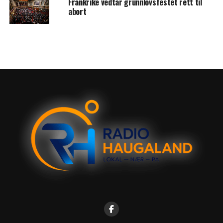
Frankrike vedtar grunnlovsfestet rett til
abort