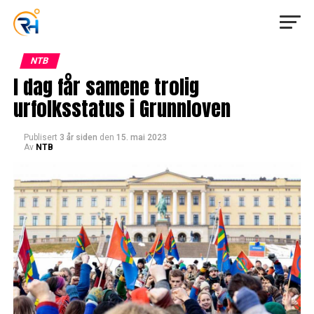
NTB
I dag får samene trolig
urfolksstatus i Grunnloven
Publisert
3 år siden
den
15. mai 2023
Av
NTB