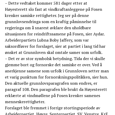
– Dette vedtaket kommer 581 dager etter at
Høyesterett slo fast at vindkraftanleggene på Fosen
krenker samiske rettigheter. Jeg ser på denne
grunnlovsendringa som en kraftig påminnelse til
regjeringa om å snarest avklare den uholdbare
situasjonen for reindriftssamene på Fosen, sier Aydar.
Arbeiderpartiets Lubna Boby Jaffery, som var
saksordfører for forslaget, sier at partiet i lang tid har
ønsket at Grunnloven skal omtale samer som urfolk.
– Det er av stor symbolsk betydning. Tida der vi skulle
gjemme bort og fornorske det samiske er over. Ved å
anerkjenne samene som urfolk i Grunnloven setter man
et varig punktum for fornorskningspolitikken, sier hun.
Den aktuelle grunnlovsparagrafen som endres, er
paragraf 108. Den paragrafen ble brukt da Høyesterett
erklærte at vindmøllene på Fosen krenker samenes
menneskerettigheter.
Forslaget ble fremmet i forrige stortingsperiode av
Arbeiderpartiet, Høyre, Senterpartiet, SV, Venstre, KrF,