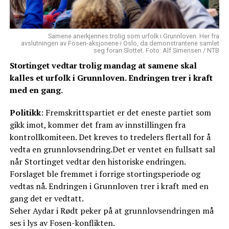
Samene anerkjennes trolig som urfolk i Grunnloven. Her fra
avslutningen av Fosen-aksjonene i Oslo, da demonstrantene samlet
seg foran Slottet. Foto: Alf Simensen / NTB
Stortinget vedtar trolig mandag at samene skal
kalles et urfolk i Grunnloven. Endringen trer i kraft
med en gang.
Politikk
: Fremskrittspartiet er det eneste partiet som
gikk imot, kommer det fram av innstillingen fra
kontrollkomiteen. Det kreves to tredelers flertall for å
vedta en grunnlovsendring.Det er ventet en fullsatt sal
når Stortinget vedtar den historiske endringen.
Forslaget ble fremmet i forrige stortingsperiode og
vedtas nå. Endringen i Grunnloven trer i kraft med en
gang det er vedtatt.
Seher Aydar i Rødt peker på at grunnlovsendringen må
ses i lys av Fosen-konflikten.