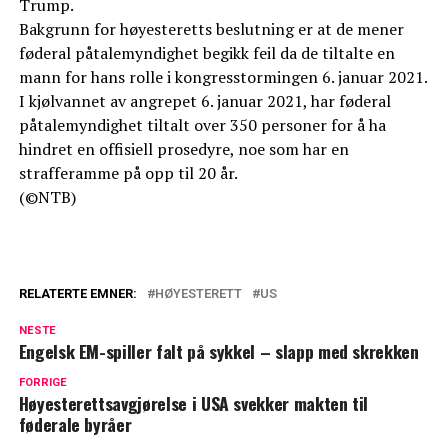
Trump.
Bakgrunn for høyesteretts beslutning er at de mener
føderal påtalemyndighet begikk feil da de tiltalte en
mann for hans rolle i kongresstormingen 6. januar 2021.
I kjølvannet av angrepet 6. januar 2021, har føderal
påtalemyndighet tiltalt over 350 personer for å ha
hindret en offisiell prosedyre, noe som har en
strafferamme på opp til 20 år.
(©NTB)
RELATERTE EMNER:
HØYESTERETT
US
NESTE
Engelsk EM-spiller falt på sykkel – slapp med skrekken
FORRIGE
Høyesterettsavgjørelse i USA svekker makten til
føderale byråer