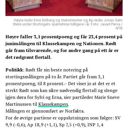
Høyre-leder Erna Solberg og statsminister og Ap-leder Jonas Gahr
Støre under Stortingets spørretime tidligere i år. Foto: Javad Parsa /
NTB
Høyre faller 3,1 prosentpoeng og får 23,4 prosent på
junimålingen til Klassekampen og Nationen. Rødt
går fram tilsvarende, og for andre gang på ett år er
det rødgrønt flertall.
Politikk
: Rødt får sin beste notering på
stortingsmålingen på to år. Partiet går fram 3,1
prosentpoeng, til 8 prosent.– Det viser jo at det er et
sterkt Rødt som kan sikre nødvendig flertall og slenge
igjen døra for Sylvi og Erna, sier partileder Marie Sneve
Martinussen til
Klassekampen
.
Målingen er gjennomført av Norfakta.
For de øvrige partiene er oppslutningen som følger: SV
9,9 (-0,6), Ap 18,9 (+1,1), Sp 7,5 (+0,9), INP 1,4