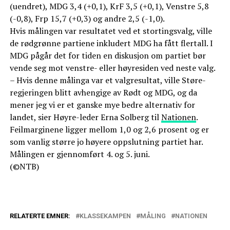
(uendret), MDG 3,4 (+0,1), KrF 3,5 (+0,1), Venstre 5,8
(-0,8), Frp 15,7 (+0,3) og andre 2,5 (-1,0).
Hvis målingen var resultatet ved et stortingsvalg, ville
de rødgrønne partiene inkludert MDG ha fått flertall. I
MDG pågår det for tiden en diskusjon om partiet bør
vende seg mot venstre- eller høyresiden ved neste valg.
– Hvis denne målinga var et valgresultat, ville Støre-
regjeringen blitt avhengige av Rødt og MDG, og da
mener jeg vi er et ganske mye bedre alternativ for
landet, sier Høyre-leder Erna Solberg til
Nationen
.
Feilmarginene ligger mellom 1,0 og 2,6 prosent og er
som vanlig større jo høyere oppslutning partiet har.
Målingen er gjennomført 4. og 5. juni.
(©NTB)
RELATERTE EMNER:
KLASSEKAMPEN
MÅLING
NATIONEN