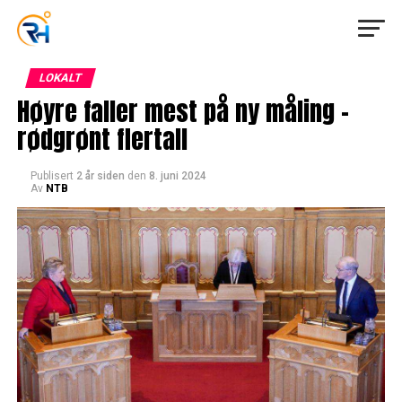
LOKALT
Høyre faller mest på ny måling –
rødgrønt flertall
Publisert
2 år siden
den
8. juni 2024
Av
NTB