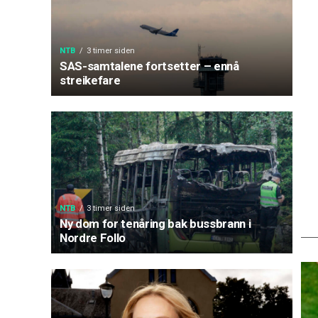
NTB
3 timer siden
SAS-samtalene fortsetter – ennå
streikefare
NTB
3 timer siden
Ny dom for tenåring bak bussbrann i
Nordre Follo