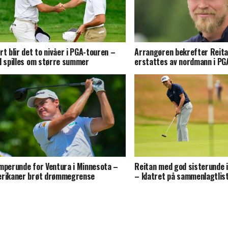
rt blir det to nivåer i PGA-touren –
Arrangøren bekrefter Reita
l spilles om større summer
erstattes av nordmann i PG
mperunde for Ventura i Minnesota –
Reitan med god sisterunde i
rikaner brøt drømmegrense
– klatret på sammenlagtlis