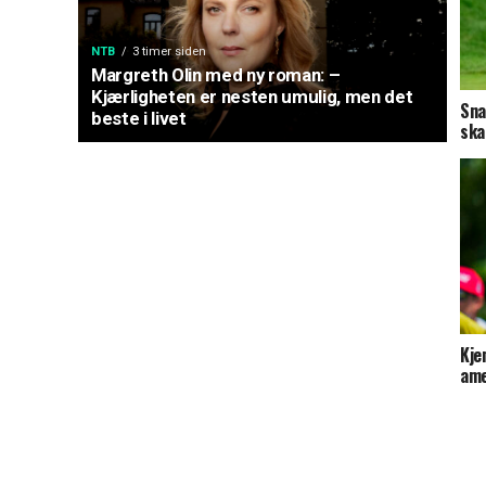
NTB
3 timer siden
Margreth Olin med ny roman: –
Kjærligheten er nesten umulig, men det
Sna
beste i livet
ska
Kje
ame