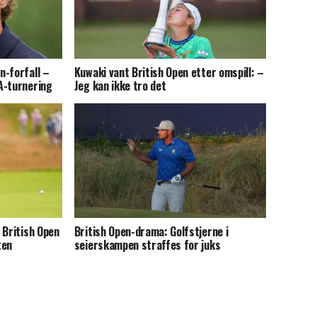
n-forfall –
Kuwaki vant British Open etter omspill: –
A-turnering
Jeg kan ikke tro det
 British Open
British Open-drama: Golfstjerne i
ten
seierskampen straffes for juks