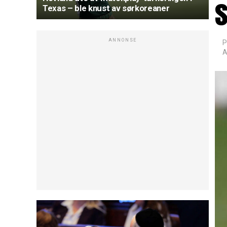
Texas – ble knust av sørkoreaner
ANNONSE
P
A