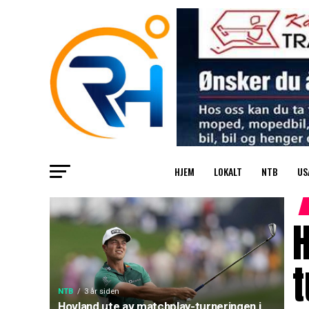
HJEM
LOKALT
NTB
US
H
t
NTB
3 år siden
Hovland ute av matchplay-turneringen i