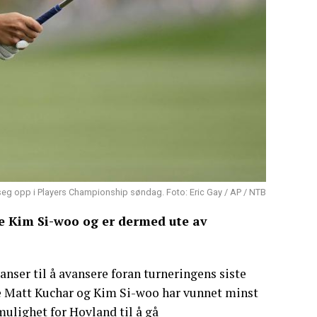
 seg opp i Players Championship søndag. Foto: Eric Gay / AP / NTB
ke Kim Si-woo og er dermed ute av
nser til å avansere foran turneringens siste
e Matt Kuchar og Kim Si-woo har vunnet minst
mulighet for Hovland til å gå