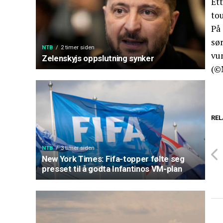
Ett
to
På 
sør
NTB
2 timer siden
vu
Zelenskyjs oppslutning synker
(©
REL
NTB
3 timer siden
New York Times: Fifa-topper følte seg
presset til å godta Infantinos VM-plan