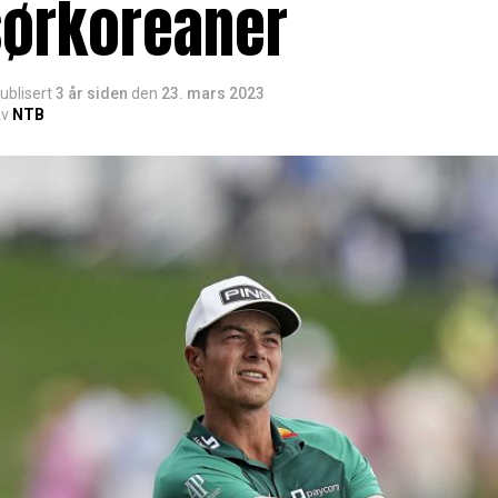
sørkoreaner
ublisert
3 år siden
den
23. mars 2023
v
NTB