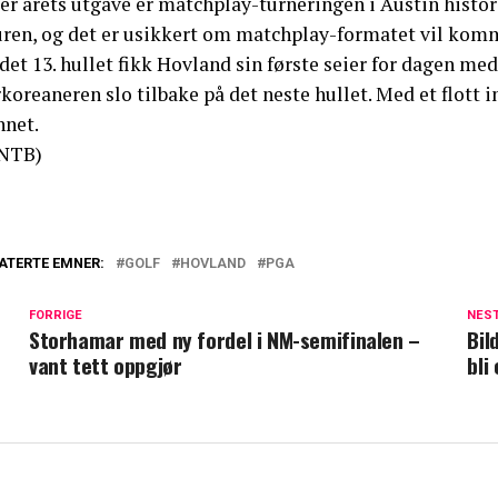
er årets utgave er matchplay-turneringen i Austin histori
uren, og det er usikkert om matchplay-formatet vil komm
det 13. hullet fikk Hovland sin første seier for dagen me
koreaneren slo tilbake på det neste hullet. Med et flott in
nnet.
NTB)
ATERTE EMNER:
GOLF
HOVLAND
PGA
FORRIGE
NES
Storhamar med ny fordel i NM-semifinalen –
Bil
vant tett oppgjør
bli