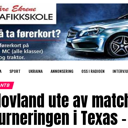
A
SPORT
UKRAINA
ANNONSERING
OSS I RADIOEN
INTERVJU
NTB
ovland ute av matc
urneringen i Texas –