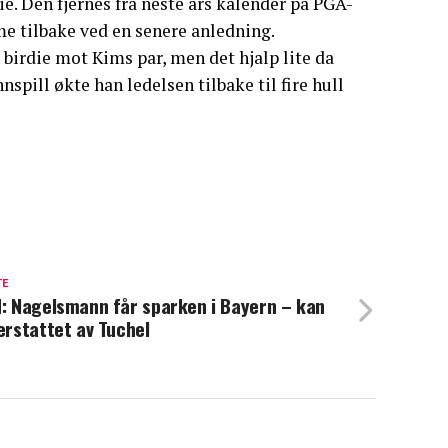
e. Den fjernes fra neste års kalender på PGA-
e tilbake ved en senere anledning.
d birdie mot Kims par, men det hjalp lite da
nspill økte han ledelsen tilbake til fire hull
TE
d: Nagelsmann får sparken i Bayern – kan
 erstattet av Tuchel