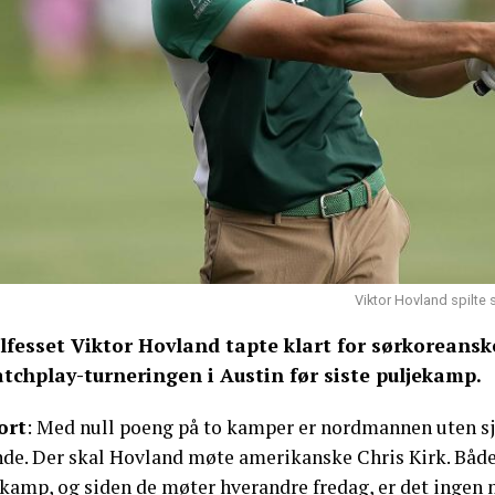
Viktor Hovland spilte
lfesset Viktor Hovland tapte klart for sørkoreans
tchplay-turneringen i Austin før siste puljekamp.
ort
: Med null poeng på to kamper er nordmannen uten sja
nde. Der skal Hovland møte amerikanske Chris Kirk. Båd
kamp, og siden de møter hverandre fredag, er det ingen 