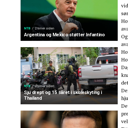
vid
sør
Ho
av
NTB
2 timer siden
Argentina og Mexico støtter Infantino
Og
av
Hov
Ho
Da
kna
det
NTB
2 timer siden
Der
Sju drept og 15 såret i skoleskyting i
hj
Thailand
Det
pre
ve