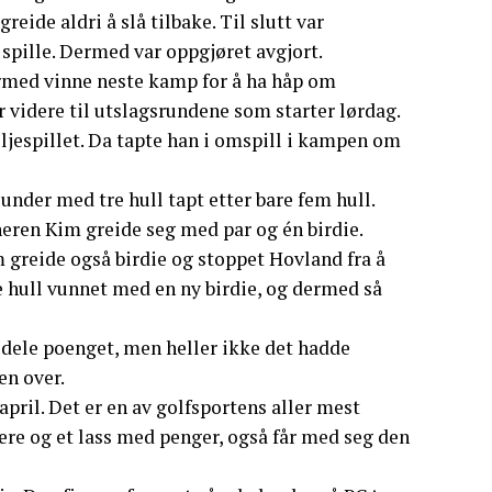
ide aldri å slå tilbake. Til slutt var
 spille. Dermed var oppgjøret avgjort.
rmed vinne neste kamp for å ha håp om
 videre til utslagsrundene som starter lørdag.
ljespillet. Da tapte han i omspill i kampen om
nder med tre hull tapt etter bare fem hull.
eren Kim greide seg med par og én birdie.
 greide også birdie og stoppet Hovland fra å
re hull vunnet med en ny birdie, og dermed så
 dele poenget, men heller ikke det hadde
en over.
pril. Det er en av golfsportens aller mest
, ære og et lass med penger, også får med seg den