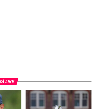
SÅ LIKE