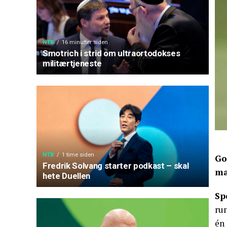
NTB
16 minutter siden
Smotrich i strid om ultraortodokses
militærtjeneste
NTB
1 time siden
Go
Fredrik Solvang starter podkast – skal
ma
hete Duellen
Sp
ru
én 