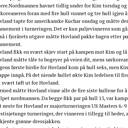
ere.Nordmannen havnet tidlig under for Kim torsdag og gre
koreaneren foran med fire hull vunnet og tre hull igjen å
vland tapte for amerikanske Kuchar onsdag og måtte de
ansement i turneringen. Det er kun puljevinneren som går
så i fjorårets utgave måtte Hovland pakke bagen etter pu
ansement.
land fikk en svært skjev start på kampen mot Kim og lå u
vland måtte tåle to bogeyer på veien dit, mens sørkorean
gens første birdie for Hovland kom på hull seks, men Kim
ppe innpå. På det niende hullet økte Kim ledelsen til fi
 svært tøft ut for Hovland.
med måtte Hovland vinne alle de fire siste hullene for å
ulpet nordmannen. Da begge fikk par på hull 15, var kamp
 neste for Hovland er majorturneringen US Masters 6.-9 a
stisjetunge turneringer, der vinneren i tillegg til heder
lkjente grønne dressjakken.