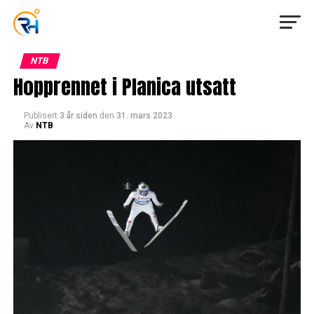
NTB
Hopprennet i Planica utsatt
Publisert
3 år siden
den
31. mars 2023
Av
NTB