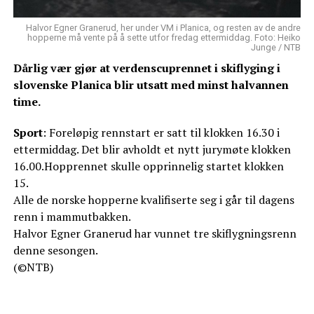
Halvor Egner Granerud, her under VM i Planica, og resten av de andre
hopperne må vente på å sette utfor fredag ettermiddag. Foto: Heiko
Junge / NTB
Dårlig vær gjør at verdenscuprennet i skiflyging i
slovenske Planica blir utsatt med minst halvannen
time.
Sport
: Foreløpig rennstart er satt til klokken 16.30 i
ettermiddag. Det blir avholdt et nytt jurymøte klokken
16.00.Hopprennet skulle opprinnelig startet klokken
15.
Alle de norske hopperne kvalifiserte seg i går til dagens
renn i mammutbakken.
Halvor Egner Granerud har vunnet tre skiflygningsrenn
denne sesongen.
(©NTB)