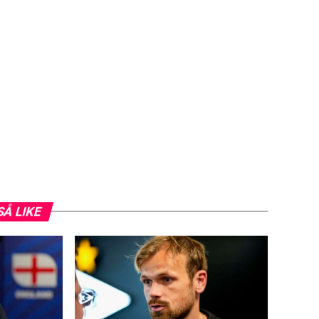
SÅ LIKE