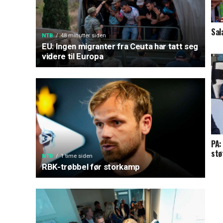
Sal
NTB
48 minutter siden
EU: Ingen migranter fra Ceuta har tatt seg
videre til Europa
PA:
stø
NTB
1 time siden
RBK-trøbbel før storkamp