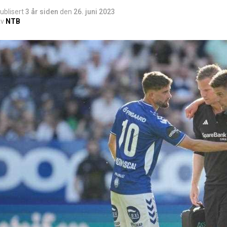
ublisert
3 år siden
den
26. juni 2023
v
NTB