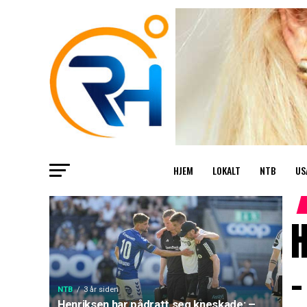
HJEM
LOKALT
NTB
US
H
–
NTB
3 år siden
Henriksen har pådratt seg kneskade: –