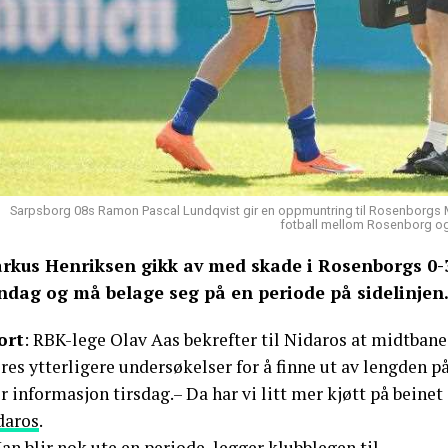
Sarpsborg 08s Ramon Pascal Lundqvist gir en oppmuntring til Rosenborgs M
fotball mellom Rosenborg og 
rkus Henriksen gikk av med skade i Rosenborgs 0-3
ndag og må belage seg på en periode på sidelinjen
ort
: RBK-lege Olav Aas bekrefter til Nidaros at midtbane
øres ytterligere undersøkelser for å finne ut av lengden
 informasjon tirsdag.– Da har vi litt mer kjøtt på beinet
daros
.
an blir nok ute en periode, legger klubblegen til.