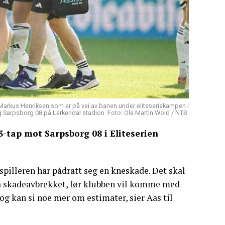
arkus Henriksen som er på vei av banen under eliteseriekampen i
Sarpsborg 08 på Lerkendal stadion. Foto: Ole Martin Wold / NTB.
-tap mot Sarpsborg 08 i Eliteserien
.
spilleren har pådratt seg en kneskade. Det skal
 på skadeavbrekket, før klubben vil komme med
 og kan si noe mer om estimater, sier Aas til