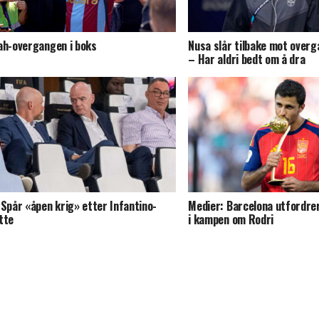
ah-overgangen i boks
Nusa slår tilbake mot over
– Har aldri bedt om å dra
 Spår «åpen krig» etter Infantino-
Medier: Barcelona utfordre
tte
i kampen om Rodri