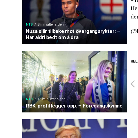
Hen
den
NTB
8 minutter siden
(©
Nusa slår tilbake mot overgangsrykter: –
Har aldri bedt om å dra
REL
NTB
18 minutter siden
RBK-profil legger opp: – Foregangskvinne