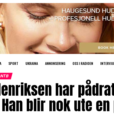
A
SPORT
UKRAINA
ANNONSERING
OSS I RADIOEN
INTERVJU
NTB
enriksen har pådra
 Han blir nok ute en