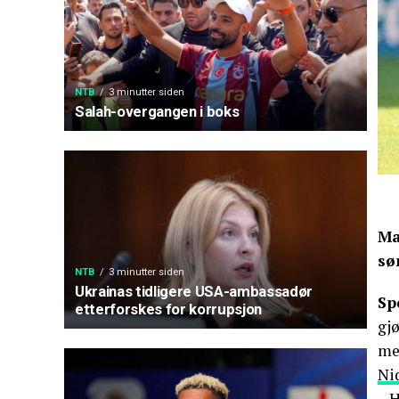
NTB
3 minutter siden
Salah-overgangen i boks
Ma
sø
NTB
3 minutter siden
Ukrainas tidligere USA-ambassadør
Sp
etterforskes for korrupsjon
gj
mer
Ni
– H