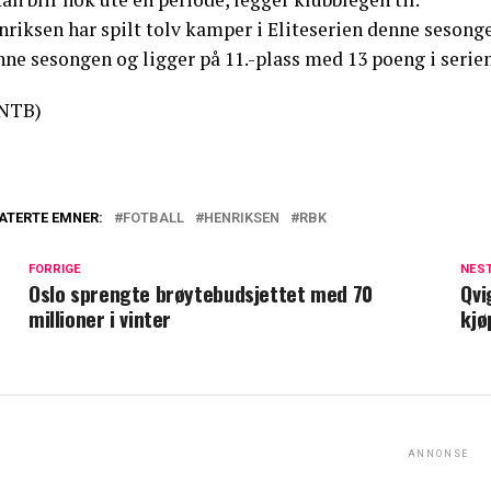
riksen har spilt tolv kamper i Eliteserien denne sesonge
ne sesongen og ligger på 11.-plass med 13 poeng i serien
NTB)
ATERTE EMNER:
FOTBALL
HENRIKSEN
RBK
FORRIGE
NES
Oslo sprengte brøytebudsjettet med 70
Qvi
millioner i vinter
kjø
ANNONSE