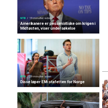
NTB
19 minutter siden
Amerikanere er pessimistiske om krigen i
Midtøsten, viser undersøkelse
NTB
29 minutter siden
Disse løper EM-stafetten for Norge