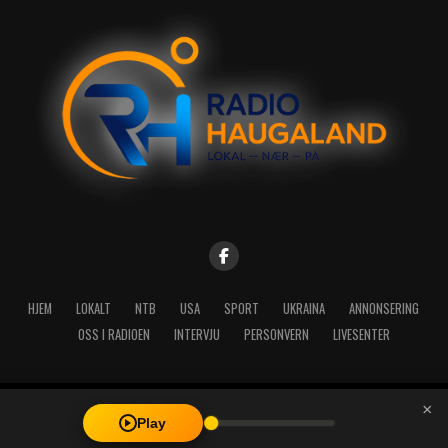
HJEM
LOKALT
NTB
USA
SPORT
UKRAINA
ANNONSERING
OSS I RADIOEN
INTERVJU
PERSONVERN
LIVESENTER
×
Copyright © 2026 A-Media AS | Radio Haugaland - Haraldsgata 114,
Play
5527 Haugesund - Mail: post@radioh.no - Telefon: 52717273