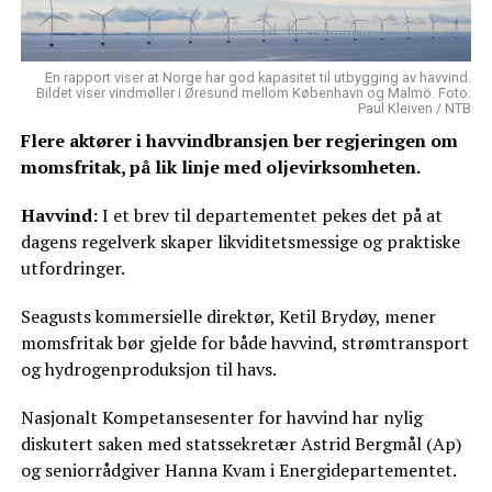
En rapport viser at Norge har god kapasitet til utbygging av havvind.
Bildet viser vindmøller i Øresund mellom København og Malmö. Foto:
Paul Kleiven / NTB
Flere aktører i havvindbransjen ber regjeringen om
momsfritak, på lik linje med oljevirksomheten.
Havvind:
I et brev til departementet pekes det på at
dagens regelverk skaper likviditetsmessige og praktiske
utfordringer.
Seagusts kommersielle direktør, Ketil Brydøy, mener
momsfritak bør gjelde for både havvind, strømtransport
og hydrogenproduksjon til havs.
Nasjonalt Kompetansesenter for havvind har nylig
diskutert saken med statssekretær Astrid Bergmål (Ap)
og seniorrådgiver Hanna Kvam i Energidepartementet.