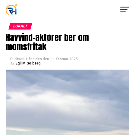
LOKALT
Havvind-aktører ber om
momsfritak
Publisert
1 år siden
den
11. februar 2025
Av
Egil M Solberg