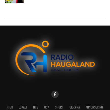
HJEM
LOKALT
NTB
USA
SPORT
UKRAINA
ANNONSERING