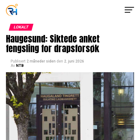
LOKALT
Haugesund: Siktede anket
fengsling for drapsforsøk
Publisert
2 måneder siden
den
2. juni 2026
Av
NTB