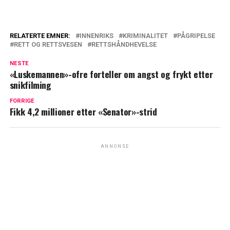
RELATERTE EMNER:
INNENRIKS
KRIMINALITET
PÅGRIPELSE
RETT OG RETTSVESEN
RETTSHÅNDHEVELSE
NESTE
«Luskemannen»-ofre forteller om angst og frykt etter
snikfilming
FORRIGE
Fikk 4,2 millioner etter «Senator»-strid
ANNONSE