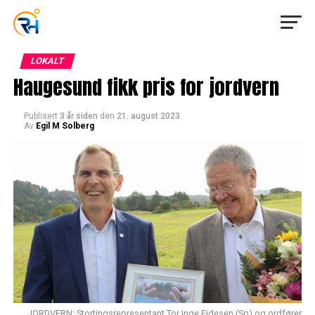
LOKALT
Haugesund fikk pris for jordvern
Publisert
3 år siden
den
21. august 2023
Av
Egil M Solberg
JORDVERN: Stortingsrepresentant Tor Inge Eidesen (Sp) og ordfører