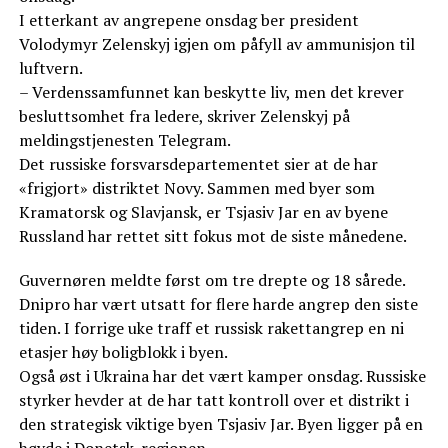
I etterkant av angrepene onsdag ber president
Volodymyr Zelenskyj igjen om påfyll av ammunisjon til
luftvern.
– Verdenssamfunnet kan beskytte liv, men det krever
besluttsomhet fra ledere, skriver Zelenskyj på
meldingstjenesten Telegram.
Det russiske forsvarsdepartementet sier at de har
«frigjort» distriktet Novy. Sammen med byer som
Kramatorsk og Slavjansk, er Tsjasiv Jar en av byene
Russland har rettet sitt fokus mot de siste månedene.
Guvernøren meldte først om tre drepte og 18 sårede.
Dnipro har vært utsatt for flere harde angrep den siste
tiden. I forrige uke traff et russisk rakettangrep en ni
etasjer høy boligblokk i byen.
Også øst i Ukraina har det vært kamper onsdag. Russiske
styrker hevder at de har tatt kontroll over et distrikt i
den strategisk viktige byen Tsjasiv Jar. Byen ligger på en
høyde i Donetsk-regionen.