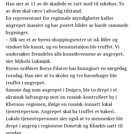
Han sier at 11 av de skadede er tatt med til sykehus. To
av dem skal være i alvorlig tilstand.
En representant for regionale myndigheter kaller
angrepet massivt og har postet bilder av hardt rammede
bygninger.
– Slik ser et av byens shoppingsentre ut nå. Biler og
vinduer ble knust, og en bensinstasjon ble truffet. Vi
undersøker fremdeles alle konsekvensene av angrepet,
sier Mykola Lukasjuk.
Byens ordfører Borys Filatov har kunngjort en sørgedag
torsdag. Han sier at to skoler og tre barnehager ble
truffet i angrepet.
Samme dag som angrepet i Dnipro, ble to drept i et
ukrainsk luftangrep mot en russisk-kontrollert by i
Kherson-regionen, ifølge en russisk-innsatt lokal
tjenesteperson. Angrepet skal ha truffet et bakeri.
Lokale tjenestepersoner sier også at to mennesker ble
drept i angrep i regionene Donetsk og Kharkiv natt til
onsdag.