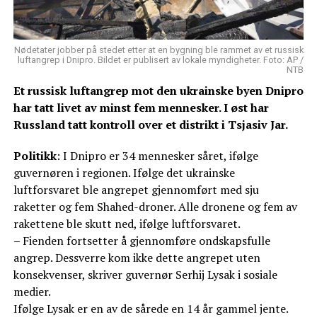
Nødetater jobber på stedet etter at en bygning ble rammet av et russisk
luftangrep i Dnipro. Bildet er publisert av lokale myndigheter. Foto: AP /
NTB
Et russisk luftangrep mot den ukrainske byen Dnipro
har tatt livet av minst fem mennesker. I øst har
Russland tatt kontroll over et distrikt i Tsjasiv Jar.
Politikk
: I Dnipro er 34 mennesker såret, ifølge
guvernøren i regionen. Ifølge det ukrainske
luftforsvaret ble angrepet gjennomført med sju
raketter og fem Shahed-droner. Alle dronene og fem av
rakettene ble skutt ned, ifølge luftforsvaret.
– Fienden fortsetter å gjennomføre ondskapsfulle
angrep. Dessverre kom ikke dette angrepet uten
konsekvenser, skriver guvernør Serhij Lysak i sosiale
medier.
Ifølge Lysak er en av de sårede en 14 år gammel jente.