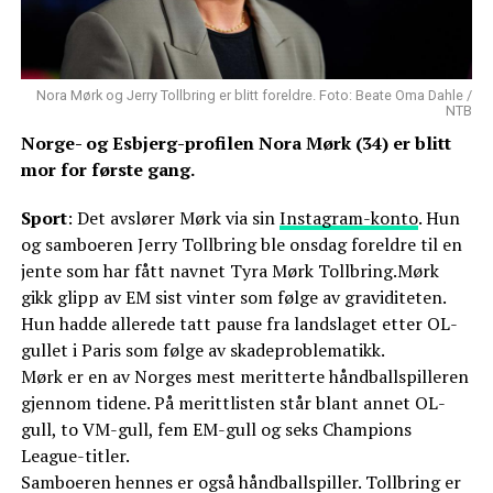
Nora Mørk og Jerry Tollbring er blitt foreldre. Foto: Beate Oma Dahle /
NTB
Norge- og Esbjerg-profilen Nora Mørk (34) er blitt
mor for første gang.
Sport
: Det avslører Mørk via sin
Instagram-konto
. Hun
og samboeren Jerry Tollbring ble onsdag foreldre til en
jente som har fått navnet Tyra Mørk Tollbring.Mørk
gikk glipp av EM sist vinter som følge av graviditeten.
Hun hadde allerede tatt pause fra landslaget etter OL-
gullet i Paris som følge av skadeproblematikk.
Mørk er en av Norges mest meritterte håndballspilleren
gjennom tidene. På merittlisten står blant annet OL-
gull, to VM-gull, fem EM-gull og seks Champions
League-titler.
Samboeren hennes er også håndballspiller. Tollbring er