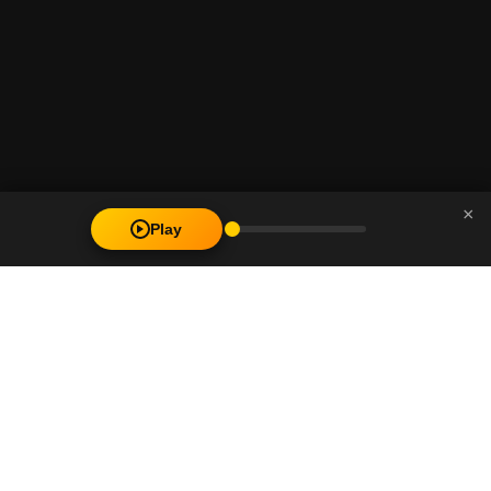
×
Play