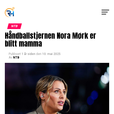
NTB
Håndballstjernen Nora Mørk er
blitt mamma
Publisert
1 år siden
den
10. mai 2025
Av
NTB