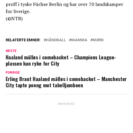
proff i tyske Füchse Berlin og har over 70 landskamper
for Sverige.
(©NTB)
RELATERTE EMNER:
HÅNDBALL
MAMMA
MØRK
NESTE
Haaland målløs i comebacket – Champions League-
plassen kan ryke for City
FORRIGE
Erling Braut Haaland målløs i comebacket – Manchester
City tapte poeng mot tabelljumboen
ANNONSE