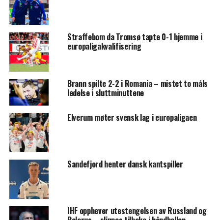
Straffebom da Tromsø tapte 0-1 hjemme i
europaligakvalifisering
Brann spilte 2-2 i Romania – mistet to måls
ledelse i sluttminuttene
Elverum møter svensk lag i europaligaen
Sandefjord henter dansk kantspiller
IHF opphever utestengelsen av Russland og
Belarus – slippes tilbake i håndballen