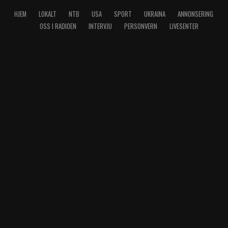
HJEM
LOKALT
NTB
USA
SPORT
UKRAINA
ANNONSERING
OSS I RADIOEN
INTERVJU
PERSONVERN
LIVESENTER