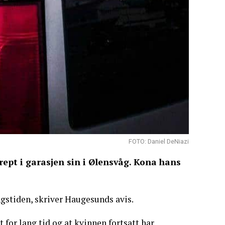
FOTO: Daniel DeNiazi
rept i garasjen sin i Ølensvåg. Kona hans
gstiden, skriver Haugesunds avis.
for lang tid og at kvinnen fortsatt har