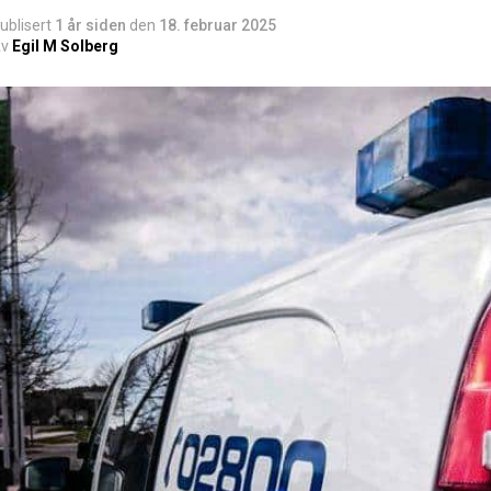
ublisert
1 år siden
den
18. februar 2025
v
Egil M Solberg