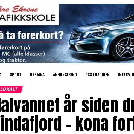
A
SPORT
UKRAINA
ANNONSERING
OSS I RADIOEN
INTERVJU
LOKALT
alvannet år siden d
indafjord – kona for