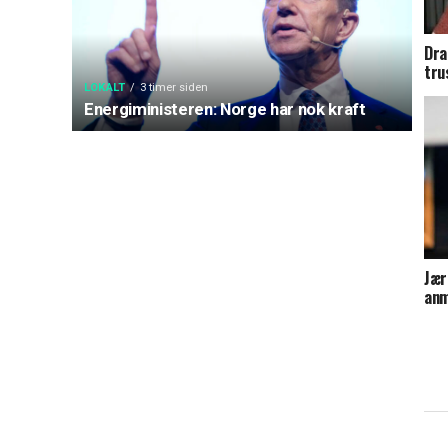
Dra
tru
LOKALT
3 timer siden
Energiministeren: Norge har nok kraft
Jær
anm