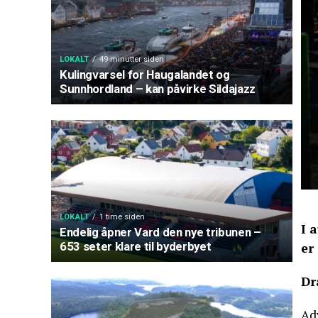
LOKALT
49 minutter siden
Kulingvarsel for Haugalandet og
Sunnhordland – kan påvirke Sildajazz
LOKALT
1 time siden
I 
Endelig åpner Vard den nye tribunen –
653 seter klare til byderbyet
er
Dr
Adv