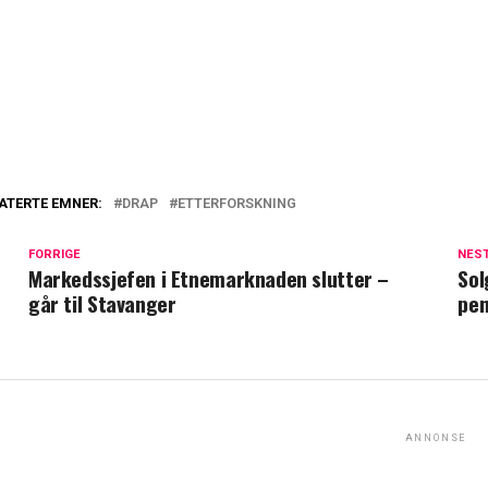
ATERTE EMNER:
DRAP
ETTERFORSKNING
FORRIGE
NES
Markedssjefen i Etnemarknaden slutter –
Sol
går til Stavanger
pe
ANNONSE