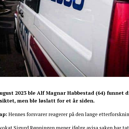
august 2023 ble Alf Magnar Habbestad (64) funnet d
 siktet, men ble løslatt for et år siden.
ap:
Hennes forsvarer reagerer på den lange etterforsknin
okat Sigurd Rønningen mener ifølge avisa saken har tatt 