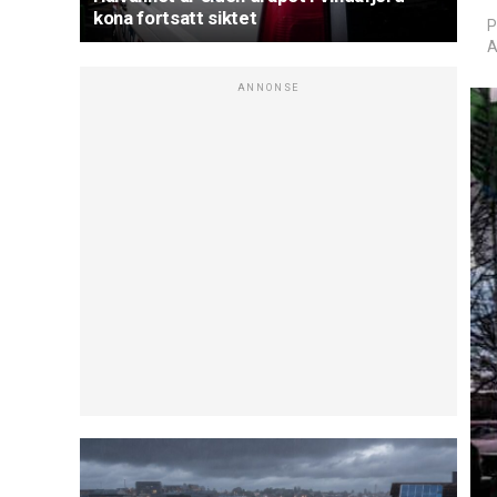
kona fortsatt siktet
P
A
ANNONSE