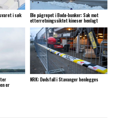
svaret i søk
Ble pågrepet i Bodø-bunker: Sak mot
etterretningssiktet kineser henlagt
ter
NRK: Dødsfall i Stavanger henlegges
ren er