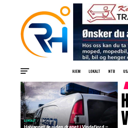
HJEM
LOKALT
NTB
US
H
V
LOKALT
1 år siden
Halvannet år siden drapet i Vindafjord –