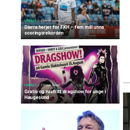
LOKALT
2 timer siden
Diarra herjer for FKH – fem mål unna
scoringsrekorden
LOKALT
2 timer siden
Gratis og rusfritt dragshow for unge i
Haugesund