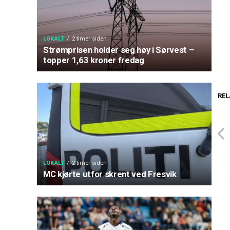
LOKALT
2 timer siden
Strømprisen holder seg høy i Sørvest –
topper 1,63 kroner fredag
REL
LOKALT
2 timer siden
MC kjørte utfor skrent ved Fresvik