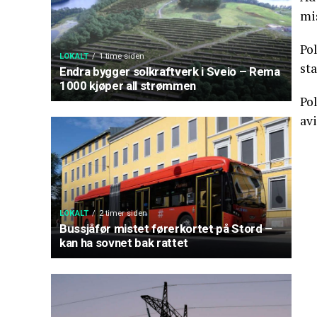
mi
Pol
LOKALT
1 time siden
st
Endra bygger solkraftverk i Sveio – Rema
1000 kjøper all strømmen
Pol
avi
LOKALT
2 timer siden
Bussjåfør mistet førerkortet på Stord –
kan ha sovnet bak rattet