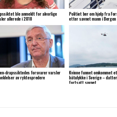
pssiktet ble anmeldt for alvorlige
Politiet ber om hjelp fra For
sler allerede i 2018
etter savnet mann i Bergen
en-drapssiktedes forsvarer varsler
Kvinne funnet omkommet et
eldelser av ryktespredere
båtulykke i Sverige – datte
fortsatt savnet