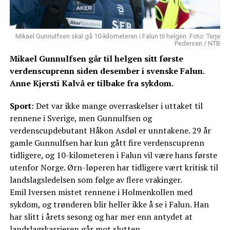
Mikael Gunnulfsen skal gå 10-kilometeren i Falun til helgen. Foto: Terje
Pedersen / NTB
Mikael Gunnulfsen går til helgen sitt første
verdenscuprenn siden desember i svenske Falun.
Anne Kjersti Kalvå er tilbake fra sykdom.
Sport
: Det var ikke mange overraskelser i uttaket til
rennene i Sverige, men Gunnulfsen og
verdenscupdebutant Håkon Asdøl er unntakene. 29 år
gamle Gunnulfsen har kun gått fire verdenscuprenn
tidligere, og 10-kilometeren i Falun vil være hans første
utenfor Norge. Ørn-løperen har tidligere vært kritisk til
landslagsledelsen som følge av flere vrakinger.
Emil Iversen mistet rennene i Holmenkollen med
sykdom, og trønderen blir heller ikke å se i Falun. Han
har slitt i årets sesong og har mer enn antydet at
landslagskarrieren går mot slutten.