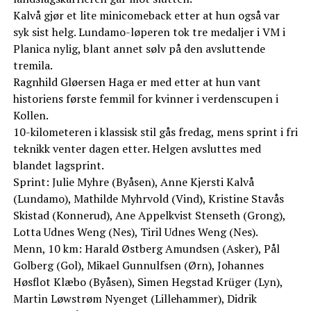
Kalvå gjør et lite minicomeback etter at hun også var
syk sist helg. Lundamo-løperen tok tre medaljer i VM i
Planica nylig, blant annet sølv på den avsluttende
tremila.
Ragnhild Gløersen Haga er med etter at hun vant
historiens første femmil for kvinner i verdenscupen i
Kollen.
10-kilometeren i klassisk stil gås fredag, mens sprint i fri
teknikk venter dagen etter. Helgen avsluttes med
blandet lagsprint.
Sprint: Julie Myhre (Byåsen), Anne Kjersti Kalvå
(Lundamo), Mathilde Myhrvold (Vind), Kristine Stavås
Skistad (Konnerud), Ane Appelkvist Stenseth (Grong),
Lotta Udnes Weng (Nes), Tiril Udnes Weng (Nes).
Menn, 10 km: Harald Østberg Amundsen (Asker), Pål
Golberg (Gol), Mikael Gunnulfsen (Ørn), Johannes
Høsflot Klæbo (Byåsen), Simen Hegstad Krüger (Lyn),
Martin Løwstrøm Nyenget (Lillehammer), Didrik