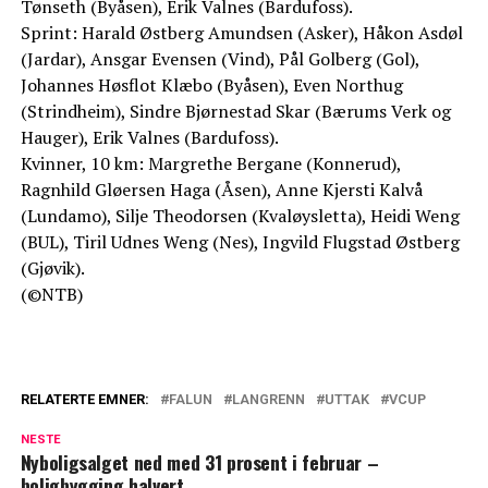
Tønseth (Byåsen), Erik Valnes (Bardufoss).
Sprint: Harald Østberg Amundsen (Asker), Håkon Asdøl
(Jardar), Ansgar Evensen (Vind), Pål Golberg (Gol),
Johannes Høsflot Klæbo (Byåsen), Even Northug
(Strindheim), Sindre Bjørnestad Skar (Bærums Verk og
Hauger), Erik Valnes (Bardufoss).
Kvinner, 10 km: Margrethe Bergane (Konnerud),
Ragnhild Gløersen Haga (Åsen), Anne Kjersti Kalvå
(Lundamo), Silje Theodorsen (Kvaløysletta), Heidi Weng
(BUL), Tiril Udnes Weng (Nes), Ingvild Flugstad Østberg
(Gjøvik).
(©NTB)
RELATERTE EMNER:
FALUN
LANGRENN
UTTAK
VCUP
NESTE
Nyboligsalget ned med 31 prosent i februar –
boligbygging halvert