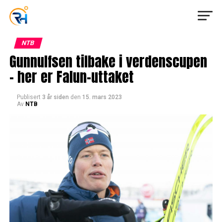
NTB
Gunnulfsen tilbake i verdenscupen
– her er Falun-uttaket
Publisert
3 år siden
den
15. mars 2023
Av
NTB