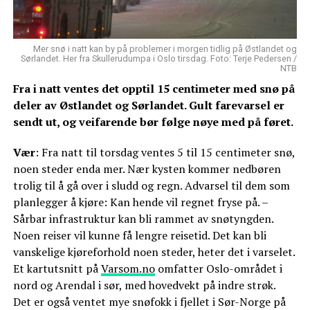
Mer snø i natt kan by på problemer i morgen tidlig på Østlandet og
Sørlandet. Her fra Skullerudumpa i Oslo tirsdag. Foto: Terje Pedersen /
NTB
Fra i natt ventes det opptil 15 centimeter med snø på
deler av Østlandet og Sørlandet. Gult farevarsel er
sendt ut, og veifarende bør følge nøye med på føret.
Vær
: Fra natt til torsdag ventes 5 til 15 centimeter snø,
noen steder enda mer. Nær kysten kommer nedbøren
trolig til å gå over i sludd og regn. Advarsel til dem som
planlegger å kjøre: Kan hende vil regnet fryse på. –
Sårbar infrastruktur kan bli rammet av snøtyngden.
Noen reiser vil kunne få lengre reisetid. Det kan bli
vanskelige kjøreforhold noen steder, heter det i varselet.
Et kartutsnitt på
Varsom.no
omfatter Oslo-området i
nord og Arendal i sør, med hovedvekt på indre strøk.
Det er også ventet mye snøfokk i fjellet i Sør-Norge på