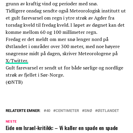
grunn av kraftig vind og perioder med snø.
Tidligere onsdag sendte også Meteorologisk institutt ut
et gult farevarsel om regn i ytre strøk av Agder fra
torsdag kveld til fredag kveld. I løpet av døgnet kan det
komme mellom 60 og 100 millimeter regn.
Fredag er det meldt om mer snø lenger nord på
Østlandet i områder over 300 meter, med noe høyere
snøgrense midt på dagen, skriver Meteorologene på
X/Twitter.
Gult farevarsel er sendt ut for både sørlige og nordlige
strøk av fjellet i Sør-Norge.
(©NTB)
RELATERTE EMNER:
40
CENTIMETER
SNØ
ØSTLANDET
NESTE
Eide om Israel-kritikk: – Vi kaller en spade en spade