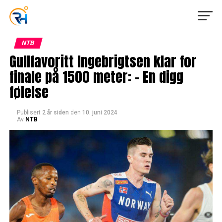
NTB
Gullfavoritt Ingebrigtsen klar for
finale på 1500 meter: – En digg
følelse
Publisert
2 år siden
den
10. juni 2024
Av
NTB