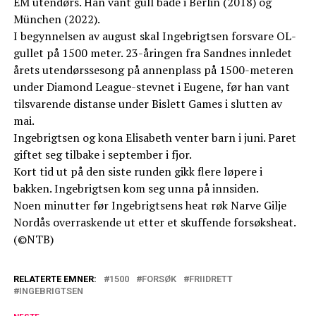
EM utendørs. Han vant gull både i Berlin (2018) og
München (2022).
I begynnelsen av august skal Ingebrigtsen forsvare OL-
gullet på 1500 meter. 23-åringen fra Sandnes innledet
årets utendørssesong på annenplass på 1500-meteren
under Diamond League-stevnet i Eugene, før han vant
tilsvarende distanse under Bislett Games i slutten av
mai.
Ingebrigtsen og kona Elisabeth venter barn i juni. Paret
giftet seg tilbake i september i fjor.
Kort tid ut på den siste runden gikk flere løpere i
bakken. Ingebrigtsen kom seg unna på innsiden.
Noen minutter før Ingebrigtsens heat røk Narve Gilje
Nordås overraskende ut etter et skuffende forsøksheat.
(©NTB)
RELATERTE EMNER:
1500
FORSØK
FRIIDRETT
INGEBRIGTSEN