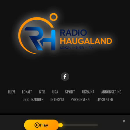
HJEM
LOKALT
NTB
USA
SPORT
UKRAINA
ANNONSERING
OSS I RADIOEN
INTERVJU
PERSONVERN
LIVESENTER
×
Copyright © 2026 A-Media AS | Radio Haugaland - Haraldsgata 114,
Play
5527 Haugesund - Mail: post@radioh.no - Telefon: 52717273