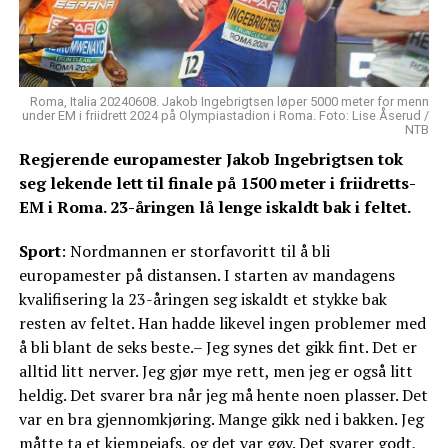
Roma, Italia 20240608. Jakob Ingebrigtsen løper 5000 meter for menn
under EM i friidrett 2024 på Olympiastadion i Roma. Foto: Lise Åserud /
NTB
Regjerende europamester Jakob Ingebrigtsen tok
seg lekende lett til finale på 1500 meter i friidretts-
EM i Roma. 23-åringen lå lenge iskaldt bak i feltet.
Sport
: Nordmannen er storfavoritt til å bli
europamester på distansen. I starten av mandagens
kvalifisering la 23-åringen seg iskaldt et stykke bak
resten av feltet. Han hadde likevel ingen problemer med
å bli blant de seks beste.– Jeg synes det gikk fint. Det er
alltid litt nerver. Jeg gjør mye rett, men jeg er også litt
heldig. Det svarer bra når jeg må hente noen plasser. Det
var en bra gjennomkjøring. Mange gikk ned i bakken. Jeg
måtte ta et kjempejafs, og det var gøy. Det svarer godt,