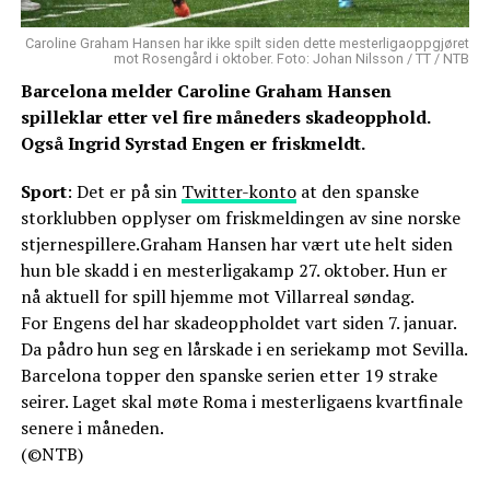
Caroline Graham Hansen har ikke spilt siden dette mesterligaoppgjøret
mot Rosengård i oktober. Foto: Johan Nilsson / TT / NTB
Barcelona melder Caroline Graham Hansen
spilleklar etter vel fire måneders skadeopphold.
Også Ingrid Syrstad Engen er friskmeldt.
Sport
: Det er på sin
Twitter-konto
at den spanske
storklubben opplyser om friskmeldingen av sine norske
stjernespillere.Graham Hansen har vært ute helt siden
hun ble skadd i en mesterligakamp 27. oktober. Hun er
nå aktuell for spill hjemme mot Villarreal søndag.
For Engens del har skadeoppholdet vart siden 7. januar.
Da pådro hun seg en lårskade i en seriekamp mot Sevilla.
Barcelona topper den spanske serien etter 19 strake
seirer. Laget skal møte Roma i mesterligaens kvartfinale
senere i måneden.
(©NTB)