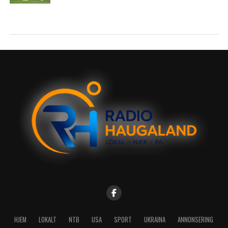
HJEM
LOKALT
NTB
USA
SPORT
UKRAINA
ANNONSERING