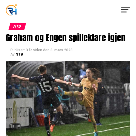
NTB
Graham og Engen spilleklare igjen
Publisert
3 år siden
den
3. mars 2023
Av
NTB