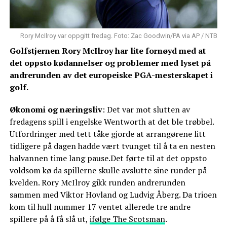
Rory McIlroy var oppgitt fredag. Foto: Zac Goodwin/PA via AP / NTB
Golfstjernen Rory McIlroy har lite fornøyd med at
det oppsto kødannelser og problemer med lyset på
andrerunden av det europeiske PGA-mesterskapet i
golf.
Økonomi og næringsliv
: Det var mot slutten av
fredagens spill i engelske Wentworth at det ble trøbbel.
Utfordringer med tett tåke gjorde at arrangørene litt
tidligere på dagen hadde vært tvunget til å ta en nesten
halvannen time lang pause.Det førte til at det oppsto
voldsom kø da spillerne skulle avslutte sine runder på
kvelden. Rory McIlroy gikk runden andrerunden
sammen med Viktor Hovland og Ludvig Åberg. Da trioen
kom til hull nummer 17 ventet allerede tre andre
spillere på å få slå ut,
ifølge The Scotsman
.