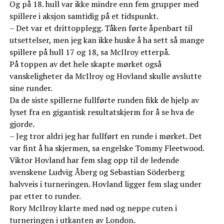
Og på 18. hull var ikke mindre enn fem grupper med
spillere i aksjon samtidig på et tidspunkt.
– Det var et drittopplegg. Tåken førte åpenbart til
utsettelser, men jeg kan ikke huske å ha sett så mange
spillere på hull 17 og 18, sa McIlroy etterpå.
På toppen av det hele skapte mørket også
vanskeligheter da McIlroy og Hovland skulle avslutte
sine runder.
Da de siste spillerne fullførte runden fikk de hjelp av
lyset fra en gigantisk resultatskjerm for å se hva de
gjorde.
– Jeg tror aldri jeg har fullført en runde i mørket. Det
var fint å ha skjermen, sa engelske Tommy Fleetwood.
Viktor Hovland har fem slag opp til de ledende
svenskene Ludvig Åberg og Sebastian Söderberg
halvveis i turneringen. Hovland ligger fem slag under
par etter to runder.
Rory McIlroy klarte med nød og neppe cuten i
turneringen i utkanten av London.