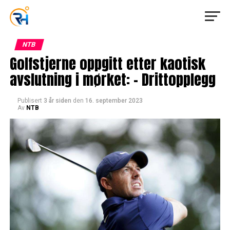
NTB
Golfstjerne oppgitt etter kaotisk
avslutning i mørket: – Drittopplegg
Publisert
3 år siden
den
16. september 2023
Av
NTB