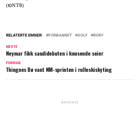
(©NTB)
RELATERTE EMNER:
FORBANNET
GOLF
RORY
NESTE
Neymar fikk saudidebuten i knusende seier
FORRIGE
Thingnes Bø vant NM-sprinten i rulleskiskyting
ANNONSE