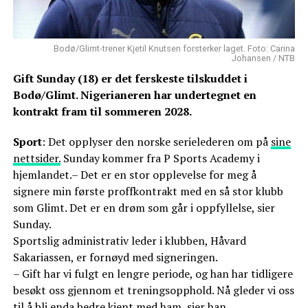
Bodø/Glimt-trener Kjetil Knutsen forsterker laget. Foto: Carina
Johansen / NTB
Gift Sunday (18) er det ferskeste tilskuddet i
Bodø/Glimt. Nigerianeren har undertegnet en
kontrakt fram til sommeren 2028.
Sport
: Det opplyser den norske serielederen om på
sine
nettsider.
Sunday kommer fra P Sports Academy i
hjemlandet.– Det er en stor opplevelse for meg å
signere min første proffkontrakt med en så stor klubb
som Glimt. Det er en drøm som går i oppfyllelse, sier
Sunday.
Sportslig administrativ leder i klubben, Håvard
Sakariassen, er fornøyd med signeringen.
– Gift har vi fulgt en lengre periode, og han har tidligere
besøkt oss gjennom et treningsopphold. Nå gleder vi oss
til å bli enda bedre kjent med ham, sier han.