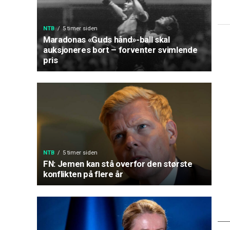
NTB
5 timer siden
Maradonas «Guds hånd»-ball skal
auksjoneres bort – forventer svimlende
pris
NTB
5 timer siden
FN: Jemen kan stå overfor den største
konflikten på flere år