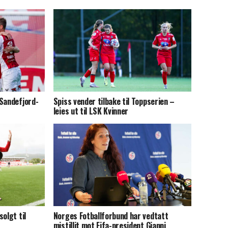
 Sandefjord-
Spiss vender tilbake til Toppserien –
leies ut til LSK Kvinner
olgt til
Norges Fotballforbund har vedtatt
mistillit mot Fifa-president Gianni