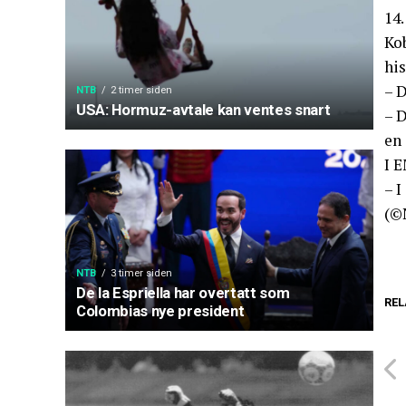
14.
Kob
his
– D
NTB
2 timer siden
USA: Hormuz-avtale kan ventes snart
– 
en 
I E
– I
(©
NTB
3 timer siden
De la Espriella har overtatt som
REL
Colombias nye president