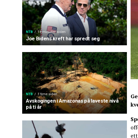
NTB
14 minutter siden
Joe Bidens kreft har spredt seg
NTB
1 time siden
Ge
Avskogingen i Amazonas på laveste nivå
kv
på ti år
Sp
off
ett