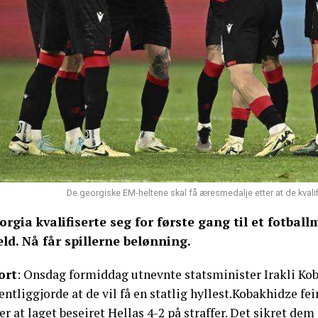
De georgiske EM-heltene skal få æresmedalje etter at de kvali
orgia kvalifiserte seg for første gang til et fotbal
eld. Nå får spillerne belønning.
ort
: Onsdag formiddag utnevnte statsminister Irakli Koba
entliggjorde at de vil få en statlig hyllest.Kobakhidze fe
er at laget beseiret Hellas 4-2 på straffer. Det sikret 