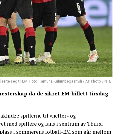
fiserte seg til EM. Foto: Tamuna Kulumbegashvili / AP Photo / NTB.
lmesterskap da de sikret EM-billett tirsdag
khidze spillerne til «helter» og
iret med spillere og fans i sentrum av Tbilisi
dem plass i sommerens fotball-EM som går mellom