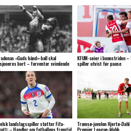
adonas «Guds hånd»-ball skal
KFUM-seier i bunnstriden –
sjoneres bort – forventer svimlende
spiller utvist før pause
s
elsk landslagsspiller støtter Fifa-
Tromsø-juvelen Hjertø-Dahl s
kott: – Handler om fotballens fremtid
Premier League-klubb