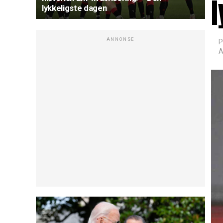
l
lykkeligste dagen
ANNONSE
P
A