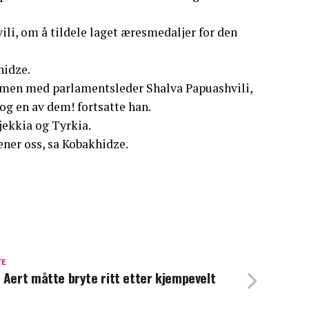
li, om å tildele laget æresmedaljer for den
hidze.
ammen med parlamentsleder Shalva Papuashvili,
og en av dem! fortsatte han.
jekkia og Tyrkia.
ener oss, sa Kobakhidze.
TE
 Aert måtte bryte ritt etter kjempevelt