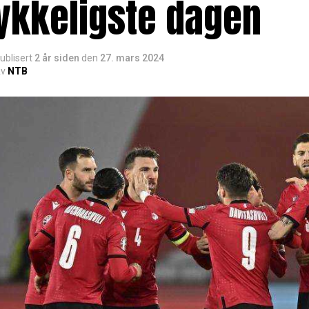
ykkeligste dagen
ublisert
2 år siden
den
27. mars 2024
v
NTB