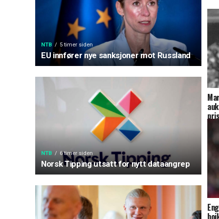
NTB
5 timer siden
EU innfører nye sanksjoner mot Russland
Mar
auk
pri
NTB
6 timer siden
Norsk Tipping utsatt for nytt dataangrep
Eng
boi