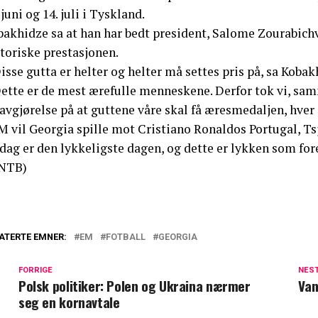
 juni og 14. juli i Tyskland.
akhidze sa at han har bedt president, Salome Zourabichvi
toriske prestasjonen.
isse gutta er helter og helter må settes pris på, sa Kobak
Dette er de mest ærefulle menneskene. Derfor tok vi, s
avgjørelse på at guttene våre skal få æresmedaljen, hver 
M vil Georgia spille mot Cristiano Ronaldos Portugal, Ts
 dag er den lykkeligste dagen, og dette er lykken som for
NTB)
ATERTE EMNER:
EM
FOTBALL
GEORGIA
FORRIGE
NES
Polsk politiker: Polen og Ukraina nærmer
Van
seg en kornavtale