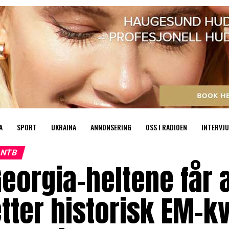
A
SPORT
UKRAINA
ANNONSERING
OSS I RADIOEN
INTERVJU
NTB
Georgia-heltene får
tter historisk EM-kv