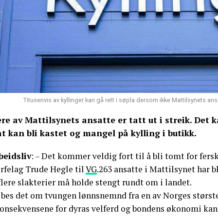
Titusenvis av kyllinger kan gå rett i søpla dersom ikke Mattilsynets 
ere av Mattilsynets ansatte er tatt ut i streik. Det k
t kan bli kastet og mangel på kylling i butikk.
beidsliv
: – Det kommer veldig fort til å bli tomt for fersk
rfelag Trude Hegle til
VG
.263 ansatte i Mattilsynet har b
flere slakterier må holde stengt rundt om i landet.
 bes det om tvungen lønnsnemnd fra en av Norges størst
Konsekvensene for dyras velferd og bondens økonomi kan b