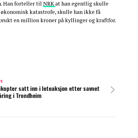
 Han forteller til
NRK
at han egentlig skulle
n økonomisk katastrofe, skulle han ikke få
 brukt en million kroner på kyllinger og kraftfor.
TE
ikopter satt inn i leteaksjon etter savnet
åring i Trondheim