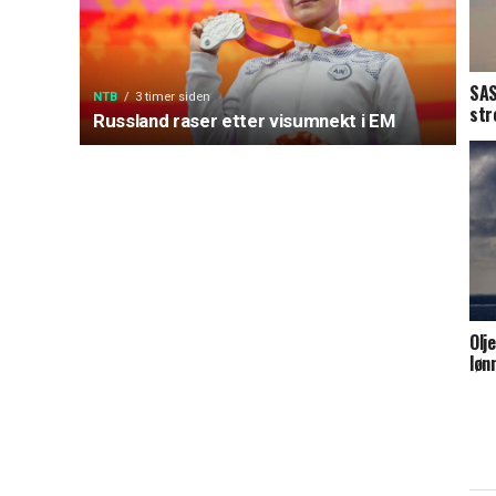
SAS
NTB
3 timer siden
str
Russland raser etter visumnekt i EM
Olje
løn