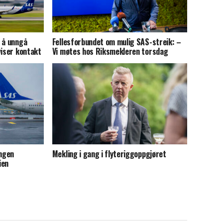
 å unngå
Fellesforbundet om mulig SAS-streik: –
viser kontakt
Vi møtes hos Riksmekleren torsdag
ingen
Mekling i gang i flyteriggoppgjøret
ien