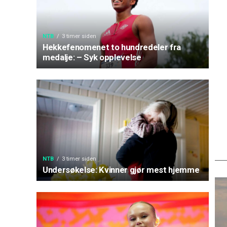
NTB
3 timer siden
Hekkefenomenet to hundredeler fra
medalje: – Syk opplevelse
NTB
3 timer siden
Undersøkelse: Kvinner gjør mest hjemme