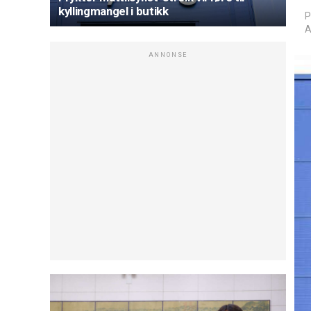
kyllingmangel i butikk
P
A
ANNONSE