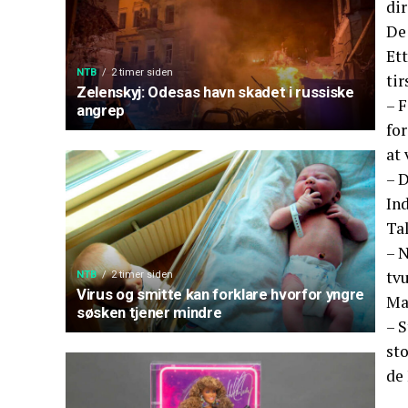
dir
De 
Ett
NTB
2 timer siden
tir
Zelenskyj: Odesas havn skadet i russiske
– F
angrep
for
at 
– D
Ind
Ta
– 
tv
NTB
2 timer siden
Virus og smitte kan forklare hvorfor yngre
Mat
søsken tjener mindre
– S
sto
de 