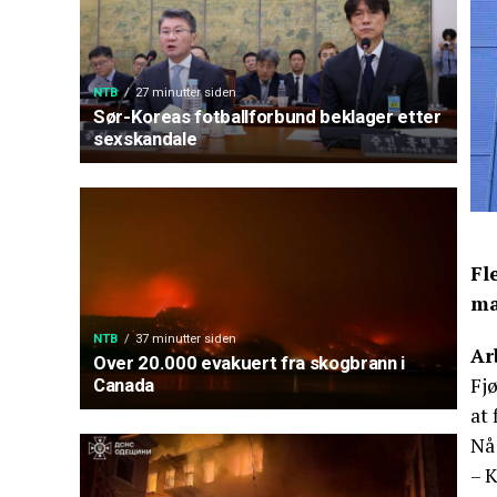
NTB
27 minutter siden
Sør-Koreas fotballforbund beklager etter
sexskandale
Fl
ma
NTB
37 minutter siden
Ar
Over 20.000 evakuert fra skogbrann i
Fjø
Canada
at 
Nå
– 