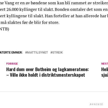
ne Vang er en av bøndene som kan bli rammet av streiken.
ert 26.000 kyllinger til slakt. Bonden omtaler det som e
ert kyllingene til slakt. Han forteller at han allerede har
må slaktes før de blir for store.
NTB)
ATERTE EMNER:
MATTILSYNET
STREIK
FORRIGE
NES
Hard dom over Botheim og lagkameratene:
Hel
– Ville ikke holdt i distriktsmesterskapet
sju
ANNONSE