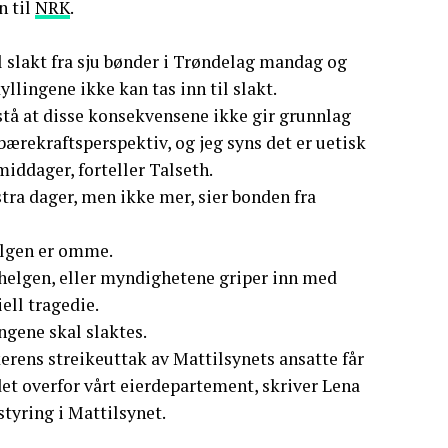
n til
NRK
.
il slakt fra sju bønder i Trøndelag mandag og
yllingene ikke kan tas inn til slakt.
rstå at disse konsekvensene ikke gir grunnlag
bærekraftsperspektiv, og jeg syns det er uetisk
middager, forteller Talseth.
stra dager, men ikke mer, sier bonden fra
elgen er omme.
v helgen, eller myndighetene griper inn med
ell tragedie.
ingene skal slaktes.
kerens streikeuttak av Mattilsynets ansatte får
det overfor vårt eierdepartement, skriver Lena
styring i Mattilsynet.