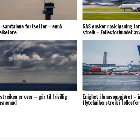
-samtalene fortsetter – ennå
SAS ønsker rask løsning for
eikefare
streik – Fellesforbundet av
streiken er over – går til frivillig
Enighet i lønnsoppgjøret – 
nsnemnd
flyteknikerstreik i fellesfer