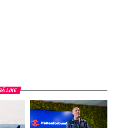
SÅ LIKE