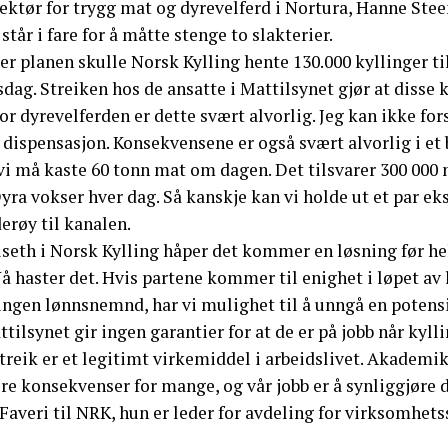
ektør for trygg mat og dyrevelferd i Nortura, Hanne Stee
står i fare for å måtte stenge to slakterier.
er planen skulle Norsk Kylling hente 130.000 kyllinger t
sdag. Streiken hos de ansatte i Mattilsynet gjør at disse k
or dyrevelferden er dette svært alvorlig. Jeg kan ikke fo
 dispensasjon. Konsekvensene er også svært alvorlig i et 
vi må kaste 60 tonn mat om dagen. Det tilsvarer 300 000 
yra vokser hver dag. Så kanskje kan vi holde ut et par ek
erøy til kanalen.
lseth i Norsk Kylling håper det kommer en løsning før h
Nå haster det. Hvis partene kommer til enighet i løpet a
ungen lønnsnemnd, har vi mulighet til å unngå en potensi
tilsynet gir ingen garantier for at de er på jobb når kyll
treik er et legitimt virkemiddel i arbeidslivet. Akademi
re konsekvenser for mange, og vår jobb er å synliggjøre 
Faveri til NRK, hun er leder for avdeling for virksomhets