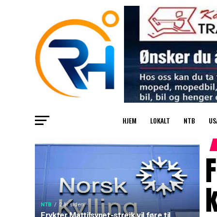
HJEM
LOKALT
NTB
US
F
k
NTB
2 år siden
Frykter Mattilsynet-streik vil føre til