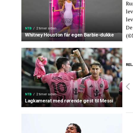
Ru
lev
lev
De 
NTB
2 timer siden
Whitney Houston får egen Barbie-dukke
(©
REL
NTB
2 timer siden
Lagkamerat med rørende gest til Messi