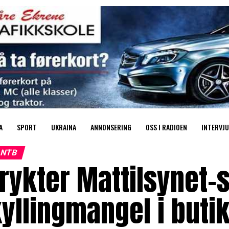
A
SPORT
UKRAINA
ANNONSERING
OSS I RADIOEN
INTERVJU
NTB
rykter Mattilsynet-st
yllingmangel i buti