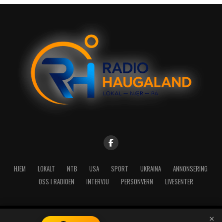
HJEM
LOKALT
NTB
USA
SPORT
UKRAINA
ANNONSERING
OSS I RADIOEN
INTERVJU
PERSONVERN
LIVESENTER
×
Copyright © 2026 A-Media AS | Radio Haugaland - Haraldsgata 114,