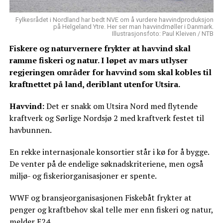
Fylkesrådet i Nordland har bedt NVE om å vurdere havvindproduksjon
på Helgeland Ytre. Her ser man havvindmøller i Danmark.
Illustrasjonsfoto: Paul Kleiven / NTB
Fiskere og naturvernere frykter at havvind skal
ramme fiskeri og natur. I løpet av mars utlyser
regjeringen områder for havvind som skal kobles til
kraftnettet på land, deriblant utenfor Utsira.
Havvind:
Det er snakk om Utsira Nord med flytende
kraftverk og Sørlige Nordsjø 2 med kraftverk festet til
havbunnen.
En rekke internasjonale konsortier står i kø for å bygge.
De venter på de endelige søknadskriteriene, men også
miljø- og fiskeriorganisasjoner er spente.
WWF og bransjeorganisasjonen Fiskebåt frykter at
penger og kraftbehov skal telle mer enn fiskeri og natur,
melder
E24
.