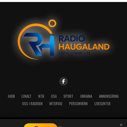
HJEM
LOKALT
NTB
USA
SPORT
UKRAINA
ANNONSERING
OSS I RADIOEN
INTERVJU
PERSONVERN
LIVESENTER
×
Copyright © 2026 A-Media AS | Radio Haugaland - Haraldsgata 114,