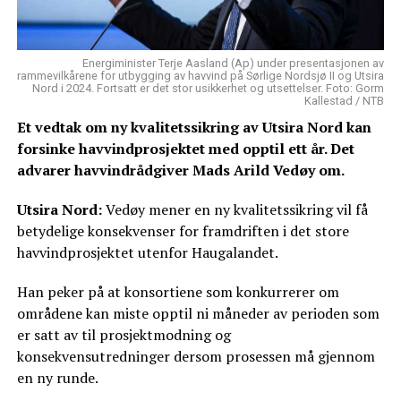
Energiminister Terje Aasland (Ap) under presentasjonen av
rammevilkårene for utbygging av havvind på Sørlige Nordsjø II og Utsira
Nord i 2024. Fortsatt er det stor usikkerhet og utsettelser. Foto: Gorm
Kallestad / NTB
Et vedtak om ny kvalitetssikring av Utsira Nord kan
forsinke havvindprosjektet med opptil ett år. Det
advarer havvindrådgiver Mads Arild Vedøy om.
Utsira Nord:
Vedøy mener en ny kvalitetssikring vil få
betydelige konsekvenser for framdriften i det store
havvindprosjektet utenfor Haugalandet.
Han peker på at konsortiene som konkurrerer om
områdene kan miste opptil ni måneder av perioden som
er satt av til prosjektmodning og
konsekvensutredninger dersom prosessen må gjennom
en ny runde.