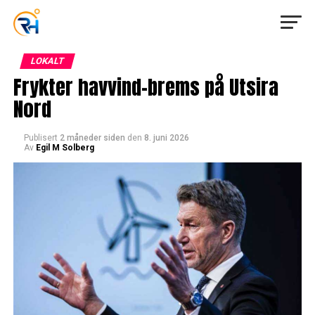
LOKALT
Frykter havvind-brems på Utsira
Nord
Publisert
2 måneder siden
den
8. juni 2026
Av
Egil M Solberg