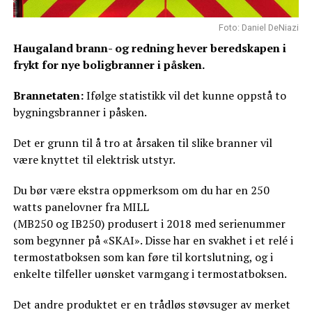
Foto: Daniel DeNiazi
Haugaland brann- og redning hever beredskapen i
frykt for nye boligbranner i påsken.
Brannetaten:
Ifølge statistikk vil det kunne oppstå to
bygningsbranner i påsken.
Det er grunn til å tro at årsaken til slike branner vil
være knyttet til elektrisk utstyr.
Du bør være ekstra oppmerksom om du har en 250
watts panelovner fra MILL
(MB250 og IB250) produsert i 2018 med serienummer
som begynner på «SKAI». Disse har en svakhet i et relé i
termostatboksen som kan føre til kortslutning, og i
enkelte tilfeller uønsket varmgang i termostatboksen.
Det andre produktet er en trådløs støvsuger av merket