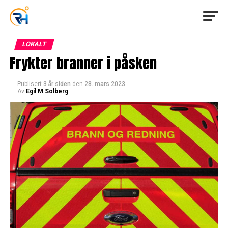
LOKALT
Frykter branner i påsken
Publisert
3 år siden
den
28. mars 2023
Av
Egil M Solberg