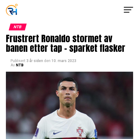
NTB
Frustrert Ronaldo stormet av
banen etter tap – sparket flasker
Publisert
3 år siden
den
10. mars 2023
Av
NTB