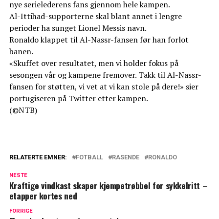
nye serielederens fans gjennom hele kampen.
Al-Ittihad-supporterne skal blant annet i lengre
perioder ha sunget Lionel Messis navn.
Ronaldo klappet til Al-Nassr-fansen før han forlot
banen.
«Skuffet over resultatet, men vi holder fokus på
sesongen vår og kampene fremover. Takk til Al-Nassr-
fansen for støtten, vi vet at vi kan stole på dere!» sier
portugiseren på Twitter etter kampen.
(©NTB)
RELATERTE EMNER:
FOTBALL
RASENDE
RONALDO
NESTE
Kraftige vindkast skaper kjempetrøbbel for sykkelritt –
etapper kortes ned
FORRIGE