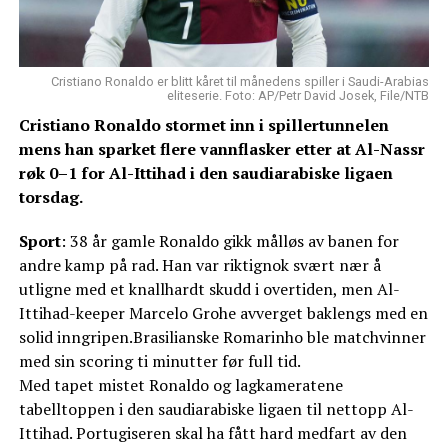
Cristiano Ronaldo er blitt kåret til månedens spiller i Saudi-Arabias
eliteserie. Foto: AP/Petr David Josek, File/NTB
Cristiano Ronaldo stormet inn i spillertunnelen
mens han sparket flere vannflasker etter at Al-Nassr
røk 0–1 for Al-Ittihad i den saudiarabiske ligaen
torsdag.
Sport
: 38 år gamle Ronaldo gikk målløs av banen for
andre kamp på rad. Han var riktignok svært nær å
utligne med et knallhardt skudd i overtiden, men Al-
Ittihad-keeper Marcelo Grohe avverget baklengs med en
solid inngripen.Brasilianske Romarinho ble matchvinner
med sin scoring ti minutter før full tid.
Med tapet mistet Ronaldo og lagkameratene
tabelltoppen i den saudiarabiske ligaen til nettopp Al-
Ittihad. Portugiseren skal ha fått hard medfart av den