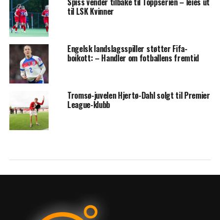
Spiss vender tilbake til Toppserien – leies ut
til LSK Kvinner
Engelsk landslagsspiller støtter Fifa-
boikott: – Handler om fotballens fremtid
Tromsø-juvelen Hjertø-Dahl solgt til Premier
League-klubb