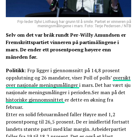
Frp-leder Sylvi Listhaug har grunn til å smile. Partiet er vinneren på
meningsmålingene i mars. Foto: Terje Pedersen / NTB
Selv om det var bråk rundt Per-Willy Amundsen er
Fremskrittspartiet vinneren på partimålingene i
mars. De ender ett prosentpoeng høyere enn
måneden før.
Politikk
: Frp ligger i gjennomsnitt på 14,8 prosent
oppslutning og 26 mandater, viser Poll of polls’
oversikt
over nasjonale meningsmålinger
i mars. Det har vært sju
nasjonale meningsmålinger i perioden.Ser man på det
historiske gjennomsnittet
er dette en økning fra
februar.
Etter en solid februarmåned faller Høyre med 1,2
prosentpoeng til 26,5 prosent. De er imidlertid fortsatt
landets største parti med klar margin. Arbeiderpartiet
faller fra 19 til 18,2 prosent. Det er også et klart