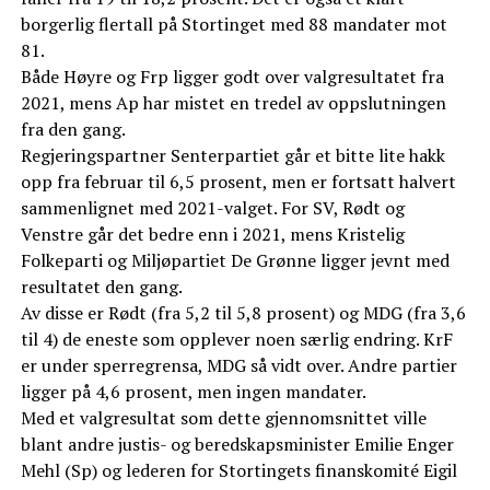
borgerlig flertall på Stortinget med 88 mandater mot
81.
Både Høyre og Frp ligger godt over valgresultatet fra
2021, mens Ap har mistet en tredel av oppslutningen
fra den gang.
Regjeringspartner Senterpartiet går et bitte lite hakk
opp fra februar til 6,5 prosent, men er fortsatt halvert
sammenlignet med 2021-valget. For SV, Rødt og
Venstre går det bedre enn i 2021, mens Kristelig
Folkeparti og Miljøpartiet De Grønne ligger jevnt med
resultatet den gang.
Av disse er Rødt (fra 5,2 til 5,8 prosent) og MDG (fra 3,6
til 4) de eneste som opplever noen særlig endring. KrF
er under sperregrensa, MDG så vidt over. Andre partier
ligger på 4,6 prosent, men ingen mandater.
Med et valgresultat som dette gjennomsnittet ville
blant andre justis- og beredskapsminister Emilie Enger
Mehl (Sp) og lederen for Stortingets finanskomité Eigil