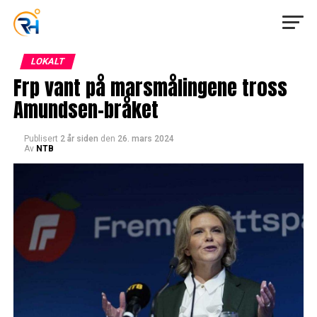
LOKALT
Frp vant på marsmålingene tross
Amundsen-bråket
Publisert
2 år siden
den
26. mars 2024
Av
NTB