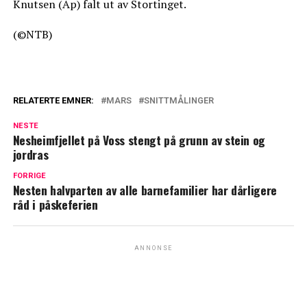
Knutsen (Ap) falt ut av Stortinget.
(©NTB)
RELATERTE EMNER:
MARS
SNITTMÅLINGER
NESTE
Nesheimfjellet på Voss stengt på grunn av stein og
jordras
FORRIGE
Nesten halvparten av alle barnefamilier har dårligere
råd i påskeferien
ANNONSE