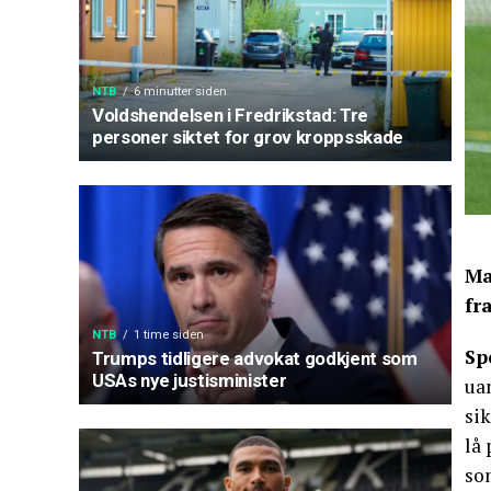
NTB
6 minutter siden
Voldshendelsen i Fredrikstad: Tre
personer siktet for grov kroppsskade
Ma
fr
NTB
1 time siden
Sp
Trumps tidligere advokat godkjent som
USAs nye justisminister
uan
sik
lå 
so