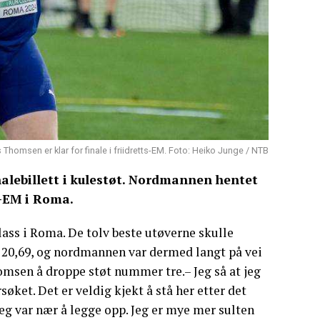
Thomsen er klar for finale i friidretts-EM. Foto: Heiko Junge / NTB
lebillett i kulestøt. Nordmannen hentet
s-EM i Roma.
lass i Roma. De tolv beste utøverne skulle
til 20,69, og nordmannen var dermed langt på vei
Thomsen å droppe støt nummer tre.– Jeg så at jeg
rsøket. Det er veldig kjekt å stå her etter det
eg var nær å legge opp. Jeg er mye mer sulten