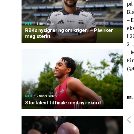
på 
Bl
– E
NTB
1 time siden
ek
RBKs nysignering om krigen: – Påvirker
I 
meg sterkt
21,
– M
Fin
(©
NTB
2 timer siden
REL
Stortalent til finale med ny rekord