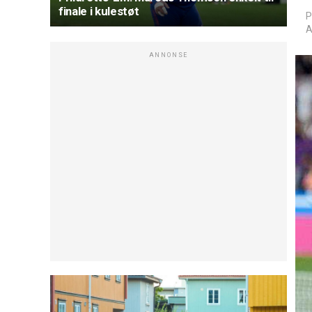
finale i kulestøt
P
A
ANNONSE