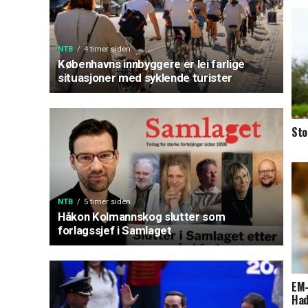
NTB
4 timer siden
Københavns innbyggere er lei farlige
situasjoner med syklende turister
Sto
NTB
5 timer siden
Håkon Kolmannskog slutter som
forlagssjef i Samlaget
EM-
Had