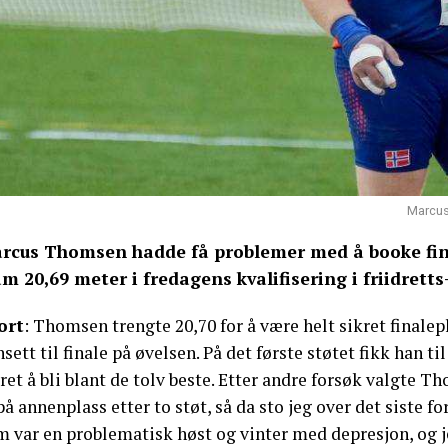
Marcus 
rcus Thomsen hadde få problemer med å booke fina
am 20,69 meter i fredagens kvalifisering i friidrett
ort
: Thomsen trengte 20,70 for å være helt sikret finalep
sett til finale på øvelsen. På det første støtet fikk han 
ret å bli blant de tolv beste. Etter andre forsøk valgte 
på annenplass etter to støt, så da sto jeg over det siste fo
m var en problematisk høst og vinter med depresjon, og j