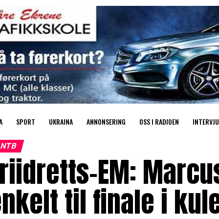
A
SPORT
UKRAINA
ANNONSERING
OSS I RADIOEN
INTERVJU
NTB
Friidretts-EM: Marc
nkelt til finale i kul