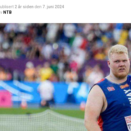
ublisert
2 år siden
den
7. juni 2024
v
NTB