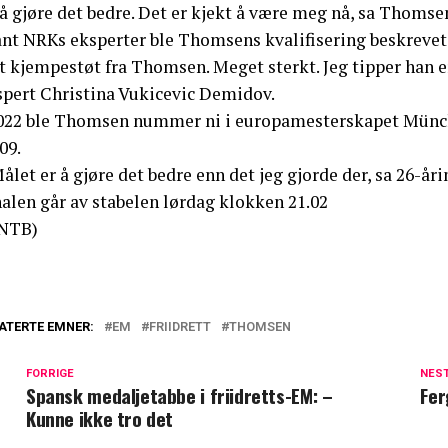
å gjøre det bedre. Det er kjekt å være meg nå, sa Thomsen
ant NRKs eksperter ble Thomsens kvalifisering beskrevet
t kjempestøt fra Thomsen. Meget sterkt. Jeg tipper han er
spert Christina Vukicevic Demidov.
2022 ble Thomsen nummer ni i europamesterskapet Münch
09.
ålet er å gjøre det bedre enn det jeg gjorde der, sa 26-åri
alen går av stabelen lørdag klokken 21.02
NTB)
ATERTE EMNER:
EM
FRIIDRETT
THOMSEN
FORRIGE
NES
Spansk medaljetabbe i friidretts-EM: –
Fer
Kunne ikke tro det