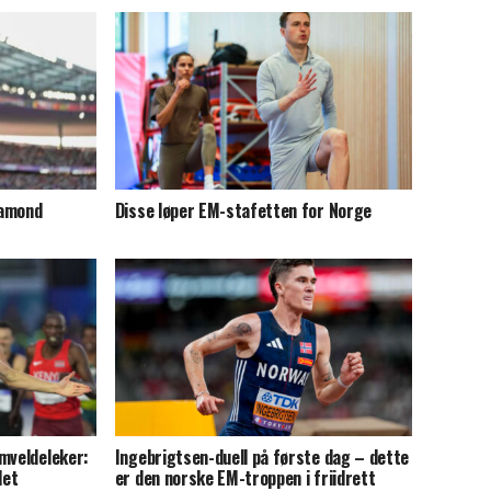
iamond
Disse løper EM-stafetten for Norge
mveldeleker:
Ingebrigtsen-duell på første dag – dette
det
er den norske EM-troppen i friidrett