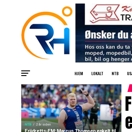
HJEM
LOKALT
NTB
US
e
NTB
2 år siden
Friidretts-EM: Marcus Thomsen enkelt til