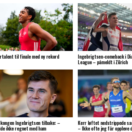
rtalent til finale med ny rekord
Ingebrigtsen-comeback i D
League – påmeldt i Zürich
kongen Ingebrigtsen tilbake: –
Kerr løftet nedstrippede sa
de ikke regnet med ham
– Ikke ofte jeg får oppleve 