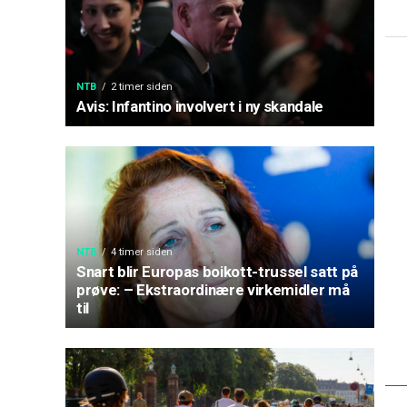
NTB
2 timer siden
Avis: Infantino involvert i ny skandale
NTB
4 timer siden
Snart blir Europas boikott-trussel satt på
prøve: – Ekstraordinære virkemidler må
til