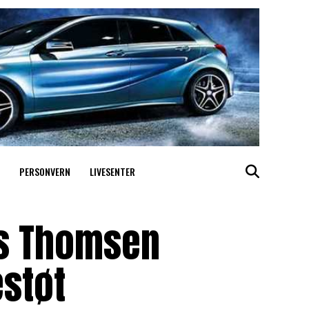
PERSONVERN
LIVESENTER
us Thomsen
estøt