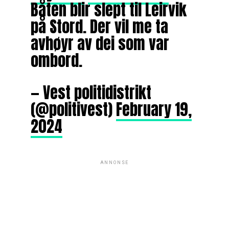
Båten blir slept til Leirvik
på Stord. Der vil me ta
avhøyr av dei som var
ombord.
— Vest politidistrikt
(@politivest)
February 19,
2024
ANNONSE