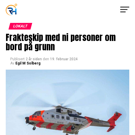
LOKALT
Frakteskip med ni personer om
bord på grunn
Publisert
2 år siden
den
19. februar 2024
Av
Egil M Solberg