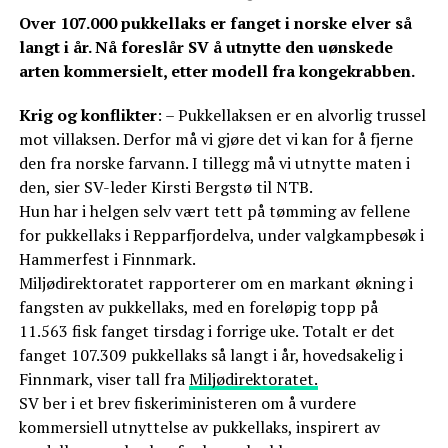
Over 107.000 pukkellaks er fanget i norske elver så
langt i år. Nå foreslår SV å utnytte den uønskede
arten kommersielt, etter modell fra kongekrabben.
Krig og konflikter
: – Pukkellaksen er en alvorlig trussel
mot villaksen. Derfor må vi gjøre det vi kan for å fjerne
den fra norske farvann. I tillegg må vi utnytte maten i
den, sier SV-leder Kirsti Bergstø til NTB.
Hun har i helgen selv vært tett på tømming av fellene
for pukkellaks i Repparfjordelva, under valgkampbesøk i
Hammerfest i Finnmark.
Miljødirektoratet rapporterer om en markant økning i
fangsten av pukkellaks, med en foreløpig topp på
11.563 fisk fanget tirsdag i forrige uke. Totalt er det
fanget 107.309 pukkellaks så langt i år, hovedsakelig i
Finnmark, viser tall fra
Miljødirektoratet.
SV ber i et brev fiskeriministeren om å vurdere
kommersiell utnyttelse av pukkellaks, inspirert av