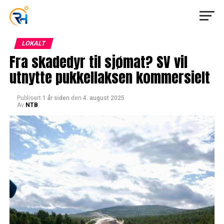
LOKALT
Fra skadedyr til sjømat? SV vil
utnytte pukkellaksen kommersielt
Publisert
1 år siden
den
4. august 2025
Av
NTB