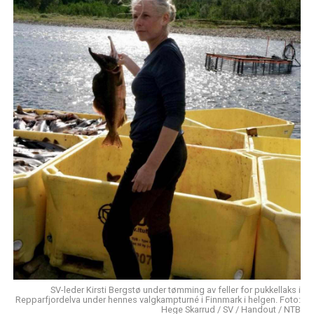
SV-leder Kirsti Bergstø under tømming av feller for pukkellaks i
Repparfjordelva under hennes valgkampturné i Finnmark i helgen. Foto:
Hege Skarrud / SV / Handout / NTB