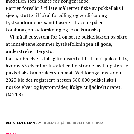
modellen som brukes for kongekrabbe.
Partiet foreslår å tillate målrettet fiske av pukkellaks i
sjøen, støtte til lokal foredling og verdiskaping i
kystsamfunnene, samt basere tiltakene på en
kombinasjon av forskning og lokal kunnskap.
– Vi må få et system for å omsette pukkellaksen og sikre
at inntektene kommer kystbefolkningen til gode,
understreker Bergstø.
I år har 63 elver statlig finansierte tiltak mot pukkellaks,
hvorav 53 elver har fiskefeller. En stor del av fangsten av
pukkellaks kan brukes som mat. Ved forrige invasjon i
2023 ble det registrert nesten 580.000 pukkellaks i
norske elver og kystområder, ifølge Miljødirektoratet.
(©NTB)
RELATERTE EMNER:
BERGSTØ
PUKKELLAKS
SV