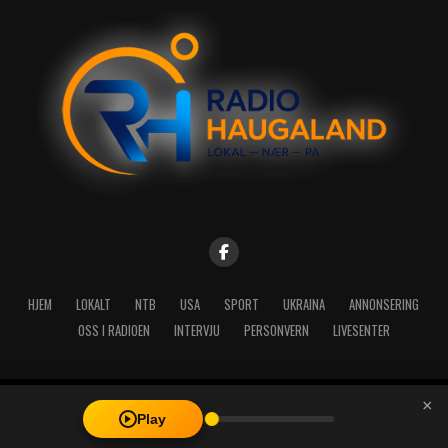
HJEM
LOKALT
NTB
USA
SPORT
UKRAINA
ANNONSERING
OSS I RADIOEN
INTERVJU
PERSONVERN
LIVESENTER
×
Copyright © 2026 A-Media AS | Radio Haugaland - Haraldsgata 114,
Play
5527 Haugesund - Mail: post@radioh.no - Telefon: 52717273