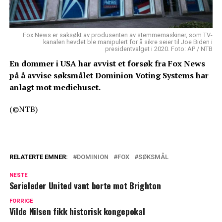
Fox News er saksøkt av produsenten av stemmemaskiner, som TV-
kanalen hevdet ble manipulert for å sikre seier til Joe Biden i
presidentvalget i 2020. Foto: AP / NTB
En dommer i USA har avvist et forsøk fra Fox News
på å avvise søksmålet Dominion Voting Systems har
anlagt mot mediehuset.
(©NTB)
RELATERTE EMNER:
DOMINION
FOX
SØKSMÅL
NESTE
Serieleder United vant borte mot Brighton
FORRIGE
Vilde Nilsen fikk historisk kongepokal