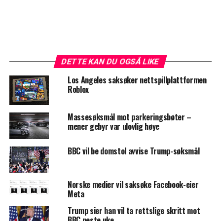
DETTE KAN DU OGSÅ LIKE
Los Angeles saksøker nettspillplattformen
Roblox
Massesøksmål mot parkeringsbøter –
mener gebyr var ulovlig høye
BBC vil be domstol avvise Trump-søksmål
Norske medier vil saksøke Facebook-eier
Meta
Trump sier han vil ta rettslige skritt mot
BBC neste uke