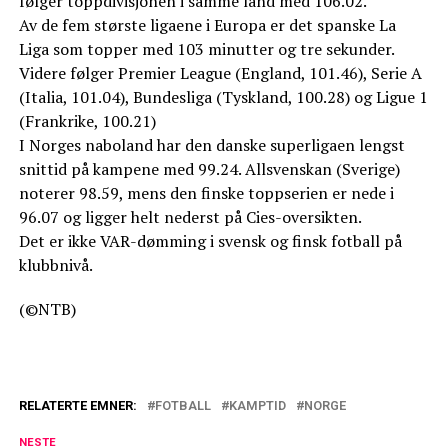
følger toppdivisjonen i samme land med 106.02.
Av de fem største ligaene i Europa er det spanske La
Liga som topper med 103 minutter og tre sekunder.
Videre følger Premier League (England, 101.46), Serie A
(Italia, 101.04), Bundesliga (Tyskland, 100.28) og Ligue 1
(Frankrike, 100.21)
I Norges naboland har den danske superligaen lengst
snittid på kampene med 99.24. Allsvenskan (Sverige)
noterer 98.59, mens den finske toppserien er nede i
96.07 og ligger helt nederst på Cies-oversikten.
Det er ikke VAR-dømming i svensk og finsk fotball på
klubbnivå.
(©NTB)
RELATERTE EMNER:
FOTBALL
KAMPTID
NORGE
NESTE