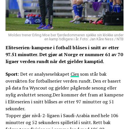
Moldes trener Erling Moe ber fjerdedommeren sjekke sin klokke under
en kamp tidligere i år. Foto: Jan Kåre Ness / NTB
Eliteserien-kampene i fotball blåses i snitt av etter
97.51 minutter. Det gjør at Norge er nummer 61 av 70
ligaer verden rundt når det gjelder kamptid.
Sport
: Det er analyseselskapet
Cies
som står bak
oversikten for fotballserier verden rundt. Den er basert
på data fra Wyscout og gjelder pågående sesong eller
nylig avsluttet sesong.Der kommer det fram at kampene
i Eliteserien i snitt blåses av etter 97 minutter og 51
sekunder.
Topper gjør nivå-2-ligaen i Saudi-Arabia med hele 106
minutter og 52 sekunders spilletid i snitt. Rett bak