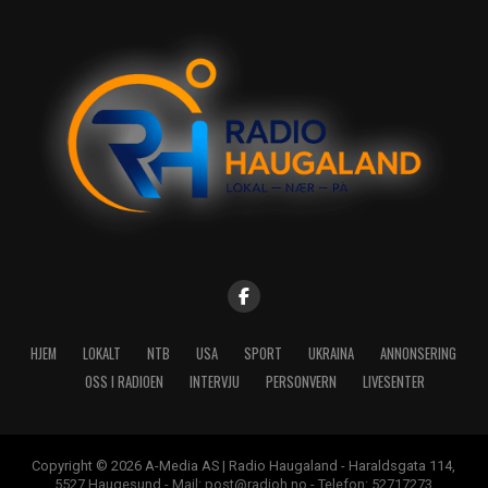
HJEM
LOKALT
NTB
USA
SPORT
UKRAINA
ANNONSERING
OSS I RADIOEN
INTERVJU
PERSONVERN
LIVESENTER
Copyright © 2026 A-Media AS | Radio Haugaland - Haraldsgata 114,
5527 Haugesund - Mail: post@radioh.no - Telefon: 52717273