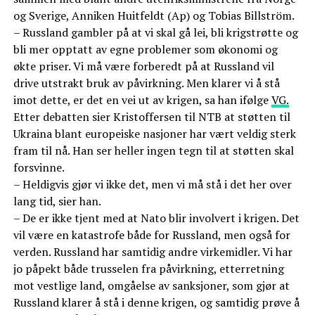
og Sverige, Anniken Huitfeldt (Ap) og Tobias Billström.
– Russland gambler på at vi skal gå lei, bli krigstrøtte og
bli mer opptatt av egne problemer som økonomi og
økte priser. Vi må være forberedt på at Russland vil
drive utstrakt bruk av påvirkning. Men klarer vi å stå
imot dette, er det en vei ut av krigen, sa han ifølge
VG.
Etter debatten sier Kristoffersen til NTB at støtten til
Ukraina blant europeiske nasjoner har vært veldig sterk
fram til nå. Han ser heller ingen tegn til at støtten skal
forsvinne.
– Heldigvis gjør vi ikke det, men vi må stå i det her over
lang tid, sier han.
– De er ikke tjent med at Nato blir involvert i krigen. Det
vil være en katastrofe både for Russland, men også for
verden. Russland har samtidig andre virkemidler. Vi har
jo påpekt både trusselen fra påvirkning, etterretning
mot vestlige land, omgåelse av sanksjoner, som gjør at
Russland klarer å stå i denne krigen, og samtidig prøve å