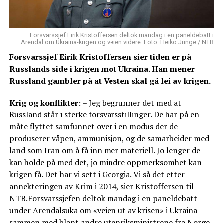
Forsvarssjef Eirik Kristoffersen deltok mandag i en paneldebatt i
Arendal om Ukraina-krigen og veien videre. Foto: Heiko Junge / NTB
Forsvarssjef Eirik Kristoffersen sier tiden er på
Russlands side i krigen mot Ukraina. Han mener
Russland gambler på at Vesten skal gå lei av krigen.
Krig og konflikter
: – Jeg begrunner det med at
Russland står i sterke forsvarsstillinger. De har på en
måte flyttet samfunnet over i en modus der de
produserer våpen, ammunisjon, og de samarbeider med
land som Iran om å få inn mer materiell. Jo lenger de
kan holde på med det, jo mindre oppmerksomhet kan
krigen få. Det har vi sett i Georgia. Vi så det etter
annekteringen av Krim i 2014, sier Kristoffersen til
NTB.Forsvarssjefen deltok mandag i en paneldebatt
under Arendalsuka om «veien ut av krisen» i Ukraina
sammen med blant andre utenriksministrene fra Norge