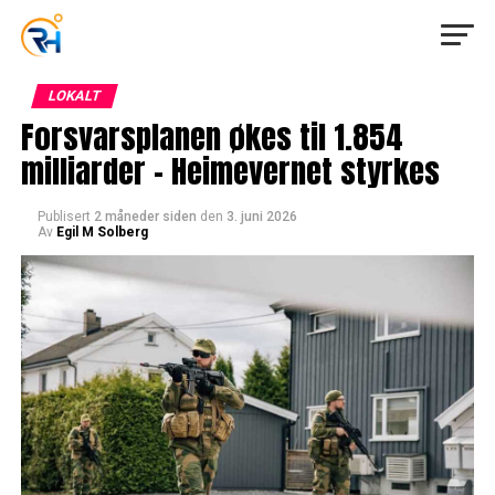
LOKALT
Forsvarsplanen økes til 1.854
milliarder – Heimevernet styrkes
Publisert
2 måneder siden
den
3. juni 2026
Av
Egil M Solberg