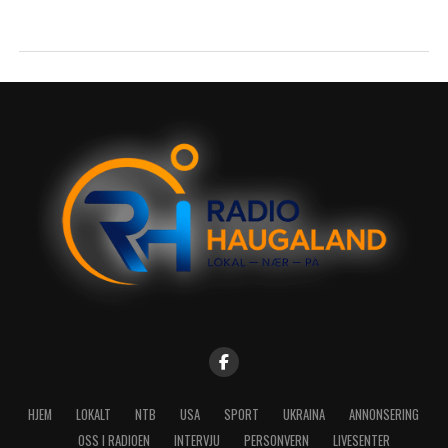
HJEM
LOKALT
NTB
USA
SPORT
UKRAINA
ANNONSERING
OSS I RADIOEN
INTERVJU
PERSONVERN
LIVESENTER