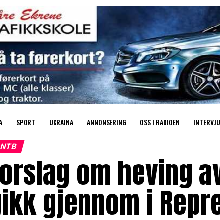
A
SPORT
UKRAINA
ANNONSERING
OSS I RADIOEN
INTERVJU
NTB
orslag om heving av
gikk gjennom i Repr