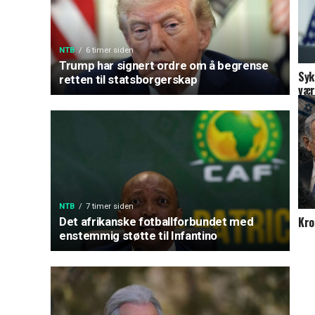
NTB
6 timer siden
Trump har signert ordre om å begrense
Syk
retten til statsborgerskap
vær
NTB
7 timer siden
Kro
Det afrikanske fotballforbundet med
enstemmig støtte til Infantino