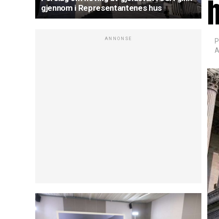
gjennom i Representantenes hus
ANNONSE
P
A