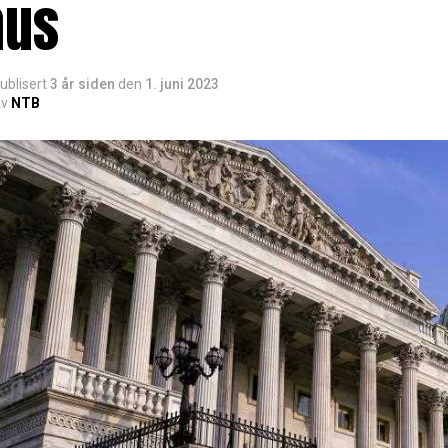
hus
ublisert
3 år siden
den
1. juni 2023
v
NTB