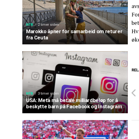
av
For
bet
NTB
2 timer siden
Hvi
Marokko åpner for samarbeid om returer
fra Ceuta
øk
REL
NTB
3 timer siden
USA: Meta må betale milliardbeløp for å
beskytte barn på Facebook og Instagram