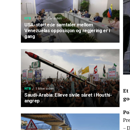
NTB
46 minutter siden
USA-støttede samtaler mellom
Venezuelas opposisjon og regjering er i
gang
NTB
1 time siden
Et
Saudi-Arabia: Elleve sivile såret i Houthi-
go
angrep
Po
Pre
– 