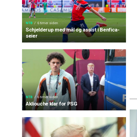
NTB
6 timer siden
Schjelderup med mål og assist i Benfica-
seier
NTB
6 timer siden
Akliouche klar for PSG