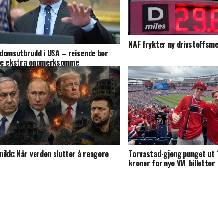
NAF frykter ny drivstoffsmel
domsutbrudd i USA – reisende bør
e ekstra oppmerksomme
nikk: Når verden slutter å reagere
Torvastad-gjeng punget ut 
kroner for nye VM-billetter