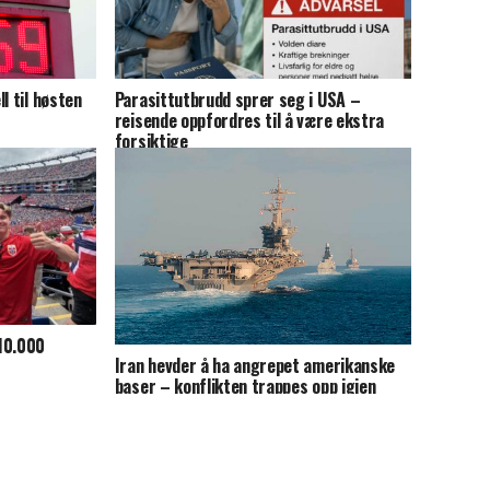
l til høsten
Parasittutbrudd sprer seg i USA –
reisende oppfordres til å være ekstra
forsiktige
10.000
Iran hevder å ha angrepet amerikanske
baser – konflikten trappes opp igjen