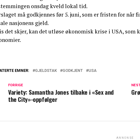
stemmingen onsdag kveld lokal tid.
slaget må godkjennes før 5. juni, som er fristen for når 
ale nasjonens gjeld.
s det skjer, kan det utløse økonomisk krise i USA, som k
onomier.
ATERTE EMNER:
GJELDSTAK
GODKJENT
USA
FORRIGE
NES
Variety: Samantha Jones tilbake i «Sex and
Grø
the City»-oppfølger
ANNONSE