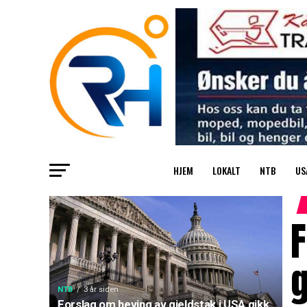
HJEM
LOKALT
NTB
US
F
NTB
3 år siden
Forslag om heving av gjeldstak i USA gikk