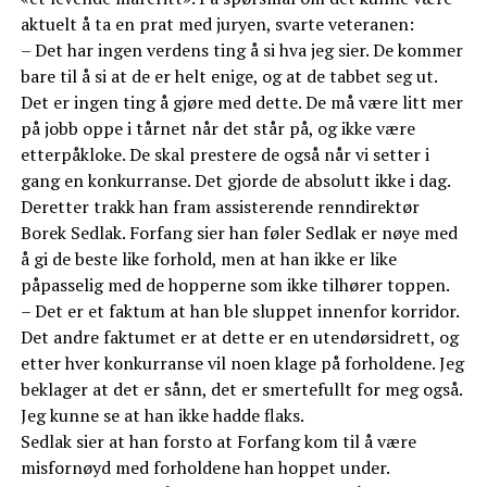
aktuelt å ta en prat med juryen, svarte veteranen:
– Det har ingen verdens ting å si hva jeg sier. De kommer
bare til å si at de er helt enige, og at de tabbet seg ut.
Det er ingen ting å gjøre med dette. De må være litt mer
på jobb oppe i tårnet når det står på, og ikke være
etterpåkloke. De skal prestere de også når vi setter i
gang en konkurranse. Det gjorde de absolutt ikke i dag.
Deretter trakk han fram assisterende renndirektør
Borek Sedlak. Forfang sier han føler Sedlak er nøye med
å gi de beste like forhold, men at han ikke er like
påpasselig med de hopperne som ikke tilhører toppen.
– Det er et faktum at han ble sluppet innenfor korridor.
Det andre faktumet er at dette er en utendørsidrett, og
etter hver konkurranse vil noen klage på forholdene. Jeg
beklager at det er sånn, det er smertefullt for meg også.
Jeg kunne se at han ikke hadde flaks.
Sedlak sier at han forsto at Forfang kom til å være
misfornøyd med forholdene han hoppet under.