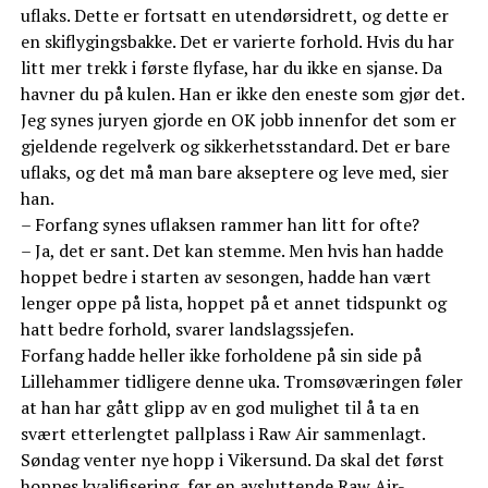
uflaks. Dette er fortsatt en utendørsidrett, og dette er
en skiflygingsbakke. Det er varierte forhold. Hvis du har
litt mer trekk i første flyfase, har du ikke en sjanse. Da
havner du på kulen. Han er ikke den eneste som gjør det.
Jeg synes juryen gjorde en OK jobb innenfor det som er
gjeldende regelverk og sikkerhetsstandard. Det er bare
uflaks, og det må man bare akseptere og leve med, sier
han.
– Forfang synes uflaksen rammer han litt for ofte?
– Ja, det er sant. Det kan stemme. Men hvis han hadde
hoppet bedre i starten av sesongen, hadde han vært
lenger oppe på lista, hoppet på et annet tidspunkt og
hatt bedre forhold, svarer landslagssjefen.
Forfang hadde heller ikke forholdene på sin side på
Lillehammer tidligere denne uka. Tromsøværingen føler
at han har gått glipp av en god mulighet til å ta en
svært etterlengtet pallplass i Raw Air sammenlagt.
Søndag venter nye hopp i Vikersund. Da skal det først
hoppes kvalifisering, før en avsluttende Raw Air-