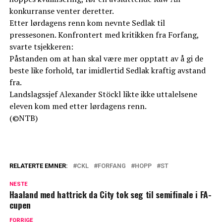
konkurranse venter deretter.
Etter lørdagens renn kom nevnte Sedlak til
pressesonen. Konfrontert med kritikken fra Forfang,
svarte tsjekkeren:
Påstanden om at han skal være mer opptatt av å gi de
beste like forhold, tar imidlertid Sedlak kraftig avstand
fra.
Landslagssjef Alexander Stöckl likte ikke uttalelsene
eleven kom med etter lørdagens renn.
(©NTB)
RELATERTE EMNER:
CKL
FORFANG
HOPP
ST
NESTE
Haaland med hattrick da City tok seg til semifinale i FA-
cupen
FORRIGE