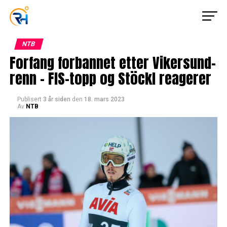
NTB
Forfang forbannet etter Vikersund-
renn – FIS-topp og Stöckl reagerer
Publisert
3 år siden
den
18. mars 2023
Av
NTB