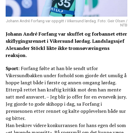
Johann André Forfang var oppgitt i Vikersund lørdag. Foto: Geir Olsen /
NTB
Johann André Forfang var skuffet og forbannet etter
skiflygingsrennet i Vikersund lørdag. Landslagssjef
Alexander Stöckl likte ikke tromsøværingens
reaksjon.
Sport
: Forfang følte at han ble sendt utfor
Vikersundbakken under forhold som gjorde det umulig å
hoppe langt både i første og annen omgang lørdag.
Etterpå rettet han kraftig kritikk mot dem han mente
satt med ansvaret. – Jeg blir jo offer for en evneveik jury.
Jeg gjorde to gode skihopp i dag, sa Forfang i
pressesonen etter rennet og kalte opplevelsen både sur
og bitter.
Han beskrev videre konkurransen for hans egen del som
«et levende mareritt». På spørsmål om det kunne være