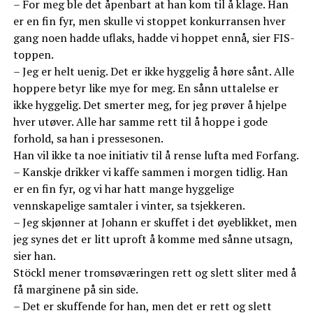
– For meg ble det åpenbart at han kom til å klage. Han
er en fin fyr, men skulle vi stoppet konkurransen hver
gang noen hadde uflaks, hadde vi hoppet ennå, sier FIS-
toppen.
– Jeg er helt uenig. Det er ikke hyggelig å høre sånt. Alle
hoppere betyr like mye for meg. En sånn uttalelse er
ikke hyggelig. Det smerter meg, for jeg prøver å hjelpe
hver utøver. Alle har samme rett til å hoppe i gode
forhold, sa han i pressesonen.
Han vil ikke ta noe initiativ til å rense lufta med Forfang.
– Kanskje drikker vi kaffe sammen i morgen tidlig. Han
er en fin fyr, og vi har hatt mange hyggelige
vennskapelige samtaler i vinter, sa tsjekkeren.
– Jeg skjønner at Johann er skuffet i det øyeblikket, men
jeg synes det er litt uproft å komme med sånne utsagn,
sier han.
Stöckl mener tromsøværingen rett og slett sliter med å
få marginene på sin side.
– Det er skuffende for han, men det er rett og slett