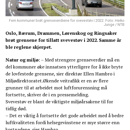
Fem kommuner brøt grenseverdiene for svevestøv i 2022. Foto: Heiko
Junge / NTB
Oslo, Bærum, Drammen, Lørenskog og Ringsaker
brøt grensene for tillatt svevestøv i 2022. Samme år
ble reglene skjerpet.
Natur og miljø
: – Med strengere grenseverdier må en
del kommuner øke innsatsen ytterligere for å ikke bryte
de lovfestede grensene, sier direktør Ellen Hambro i
Miljødirektoratet.Økende veitrafikk er en av flere
grunner til at arbeidet mot luftforurensning må
fortsette, skriver de i en pressemelding.
Svevestøv er blant de viktigste miljøårsakene til for
tidlig død.
– Det er viktig å fortsette det gode arbeidet med å bedre
luftkvaliteten fordi helsegevinstene er mye større enn
kostnadene, sier Hambro.