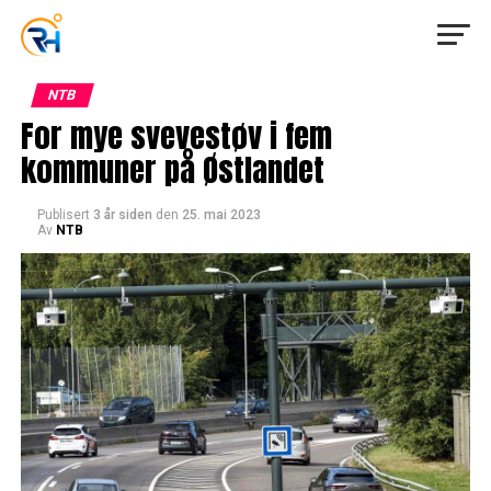
NTB
For mye svevestøv i fem
kommuner på Østlandet
Publisert
3 år siden
den
25. mai 2023
Av
NTB