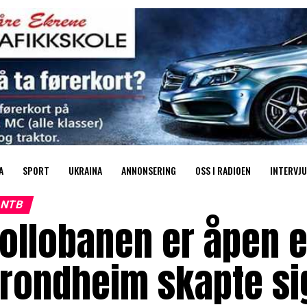
A
SPORT
UKRAINA
ANNONSERING
OSS I RADIOEN
INTERVJU
NTB
ollobanen er åpen et
Trondheim skapte si