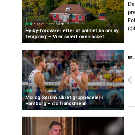
Der
pr
Fol
NTB
48 minutter siden
(©
Høiby-forsvarer etter at politiet ba om ny
fengsling: – Vi er svært overrasket
REL
NTB
1 time siden
Mol og Sørum sikret gruppeseier i
Hamburg – slo franskmenn