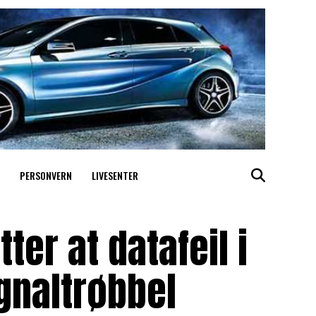
PERSONVERN
LIVESENTER
ter at datafeil i
gnaltrøbbel