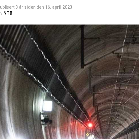
ublisert
3 år siden
den
16. april 2023
v
NTB