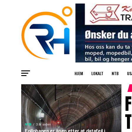
HJEM
LOKALT
NTB
US
F
NTB
3 år siden
Follobanen er åpen etter at datafeil i