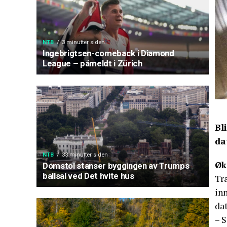
NTB
3 minutter siden
Ingebrigtsen-comeback i Diamond
League – påmeldt i Zürich
Bl
da
NTB
33 minutter siden
Øk
Domstol stanser byggingen av Trumps
ballsal ved Det hvite hus
Tra
inn
da
– S