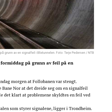
på grunn av en signalfeil i Blixtunnelen. Foto: Terje Pedersen / NTB
 formiddag på grunn av feil på en
øndag morgen at Follobanen var stengt.
e Bane Nor at det dreide seg om en signalfeil
e det klart at problemene skyldtes en feil ved
ralen som styrer signalene, ligger i Trondheim.