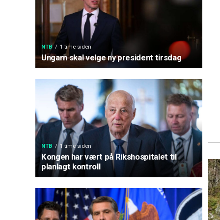
NTB
1 time siden
Ungarn skal velge ny president tirsdag
NTB
1 time siden
Kongen har vært på Rikshospitalet til
planlagt kontroll