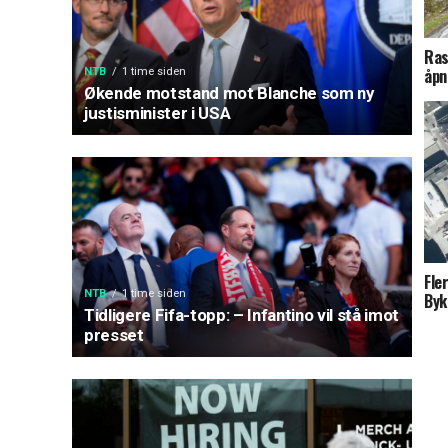
Ras
åpni
NTB
1 time siden
Økende motstand mot Blanche som ny
justisminister i USA
Fle
NTB
1 time siden
Byk
Tidligere Fifa-topp: – Infantino vil stå imot
presset