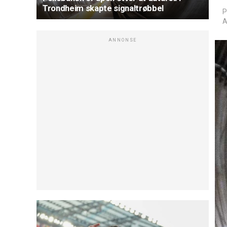
Trondheim skapte signaltrøbbel
P
A
ANNONSE