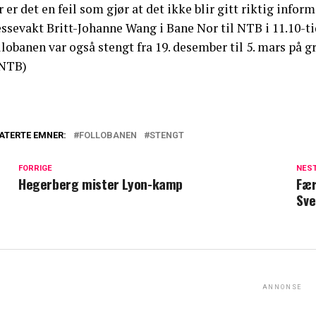
 er det en feil som gjør at det ikke blir gitt riktig infor
essevakt Britt-Johanne Wang i Bane Nor til NTB i 11.10-
lobanen var også stengt fra 19. desember til 5. mars på g
NTB)
ATERTE EMNER:
FOLLOBANEN
STENGT
FORRIGE
NES
Hegerberg mister Lyon-kamp
Fær
Sve
ANNONSE