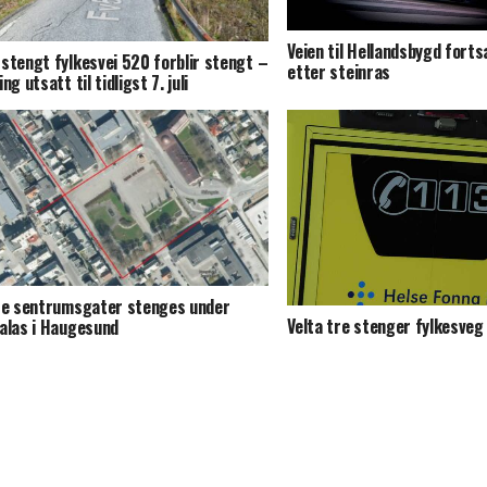
Veien til Hellandsbygd fort
stengt fylkesvei 520 forblir stengt –
etter steinras
ng utsatt til tidligst 7. juli
re sentrumsgater stenges under
Velta tre stenger fylkesveg
alas i Haugesund