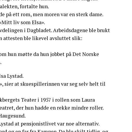
lekten, fortalte hun.
dde på ett rom, men moren var en sterk dame.
«Mitt liv som Elsa».
avdelingen i Dagbladet. Arbeidsdagene ble brukt
n attesten ble likevel avsluttet slik:
som hun møtte da hun jobbet på Det Norske
.
lsa Lystad.
 sier at skuespillerinnen var seg selv helt til
kbergets Teater i 1957 i rollen som Laura
Teatret, der hun hadde en rekke mindre roller.
 Haugesund.
ystad at pensjonistlivet var noe alternativ.
d og en far fra Kampen. De ble skilt tidlig, og