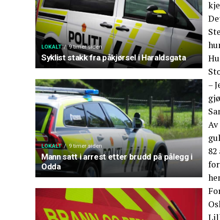
kje
De
Ste
hum
LOKALT
9 timer siden
Hu
Syklist stakk fra påkjørsel i Haraldsgata
Sto
– J
gjø
Sam
Av
gul
LOKALT
9 timer siden
82
Mann satt i arrest etter brudd på pålegg i
fo
Odda
he
For
Os
Lil