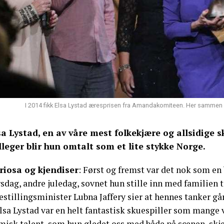
I 2014 fikk Elsa Lystad æresprisen fra Amandakomiteen. Her sammen m
sa Lystad, en av våre mest folkekjære og allsidige s
lleger blir hun omtalt som et lite stykke Norge.
riosa og kjendiser
: Først og fremst var det nok som en 
sdag, andre juledag, sovnet hun stille inn med familien 
estillingsminister Lubna Jaffery sier at hennes tanker gå
lsa Lystad var en helt fantastisk skuespiller som mange 
isk talent, som hun gledet oss med både på scenen, skjer