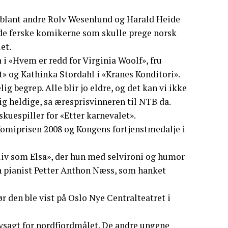
blant andre Rolv Wesenlund og Harald Heide
se de ferske komikerne som skulle prege norsk
et.
i «Hvem er redd for Virginia Woolf», fru
t» og Kathinka Stordahl i «Kranes Konditori».
lig begrep. Alle blir jo eldre, og det kan vi ikke
dig heldige, sa æresprisvinneren til NTB da.
kuespiller for «Etter karnevalet».
omiprisen 2008 og Kongens fortjenstmedalje i
iv som Elsa», der hun med selvironi og humor
un pianist Petter Anthon Næss, som hanket
 den ble vist på Oslo Nye Centralteatret i
elvsagt for nordfjordmålet. De andre ungene