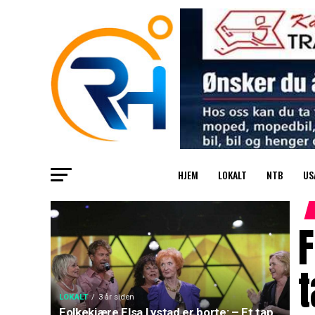
HJEM
LOKALT
NTB
US
F
t
LOKALT
3 år siden
Folkekjære Elsa Lystad er borte: – Et tap