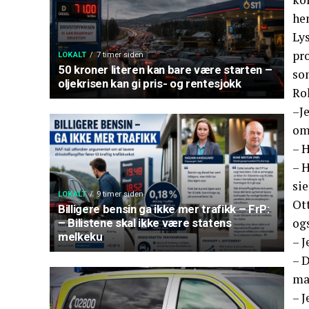
hen
Lys
pro
LOKALT
7 timer siden
50 kroner literen kan bare være starten –
som
oljekrisen kan gi pris- og rentesjokk
Ro
–Je
om 
– H
– H
sie
LOKALT
9 timer siden
Ot
Billigere bensin ga ikke mer trafikk – FrP:
og
– Bilistene skal ikke være statens
melkeku
– J
– D
man
– J