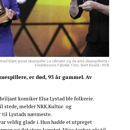
ed blant annet skuespiller Liv Ullmann og de anre skuespillerne i
Fredrikssons Fabrikk. Foto: Berit Roald / NTB
kuespillere, er død, 93 år gammel. Av
briljant komiker Elsa Lystad ble folkeeie.
til stede, melder NRK.Kultur- og
r til Lystads nærmeste.
var veldig glade i. Hun hadde et utpreget
men og det store lerretet. Mine tanker går til