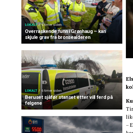
LOKALT
6 timer siden
Overraskende funn i Grønhaug – kan
skjule grav fra bronsealderen
El
ko
LOKALT
6 timer siden
Beruset sjåfør stanset etter vill ferd på
Ku
felgene
Tir
lik
– E
kom