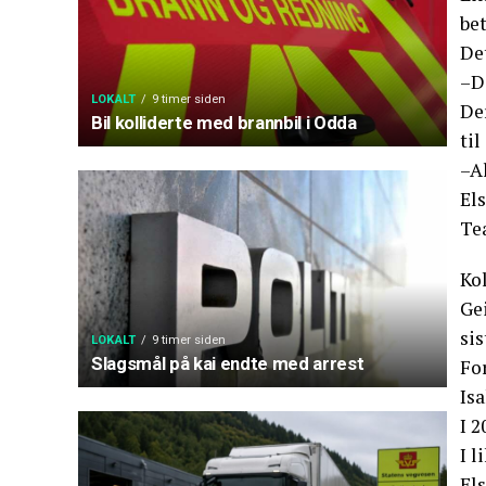
be
Det
–De
LOKALT
9 timer siden
De
Bil kolliderte med brannbil i Odda
til
–Al
El
Te
Kol
Gei
sis
LOKALT
9 timer siden
Slagsmål på kai endte med arrest
For
Isa
I 
I l
Els