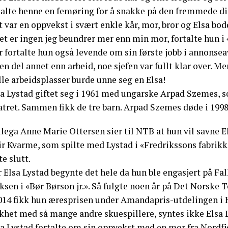
talte henne en femøring for å snakke på den fremmede dia
 var en oppvekst i svært enkle kår, mor, bror og Elsa bo
t er ingen jeg beundrer mer enn min mor, fortalte hun i 
r fortalte hun også levende om sin første jobb i annonse
 en del annet enn arbeid, noe sjefen var fullt klar over. Me
le arbeidsplasser burde unne seg en Elsa!
sa Lystad giftet seg i 1961 med ungarske Arpad Szemes, 
atret. Sammen fikk de tre barn. Arpad Szemes døde i 1998
lega Anne Marie Ottersen sier til NTB at hun vil savne E
r Kvarme, som spilte med Lystad i «Fredrikssons fabrikk»,
te slutt.
 Elsa Lystad begynte det hele da hun ble engasjert på Fal
ksen i «Bør Børson jr.». Så fulgte noen år på Det Norske 
2014 fikk hun æresprisen under Amandapris-utdelingen i
ikhet med så mange andre skuespillere, syntes ikke Elsa L
a Lystad fortalte om sin oppvekst med en mor fra Nordfjor