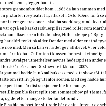
nt med henne, legger han til.
t store gjennombruddet kom i 1965 da hun sammen med 
en jr. startet revyteatret Lysthuset i Oslo. Køene for å 
or i flere generasjoner – skal ha snodd seg rundt kvartal
n var også en karakterskuespiller med roller som Martha 
ckman i Ibsens «En folkefiende», Nille i «Jeppe på Bjerge
eg har aldri tenkt på alder. Det der med alder er et så tøye
re noe med. Men så kan vi ha det gøy allikevel. Vi er vel
me år fikk hun Gullruten i klassen for beste kvinnelige s
 andre utvalgte utmerkelser nevnes hedersprisen under K
l for 50 år på scenen. Sistnevnte fikk hun i 2007.
 år gammel hadde hun knallsuksess med sitt show «Mitt l
rtalte om sitt liv på og utenfor scenen. Med seg hadde h
nne pent inn når distraksjonene ble for mange.
estillingen ble først spilt som sommershow på Tjøme, før
lo, og deretter mange steder landet rundt.
le Elsa ble mobbet for sitt røde hår og sine fregner og s