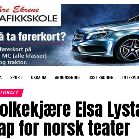
A
SPORT
UKRAINA
ANNONSERING
OSS I RADIOEN
INTERVJU
LOKALT
olkekjære Elsa Lysta
ap for norsk teater