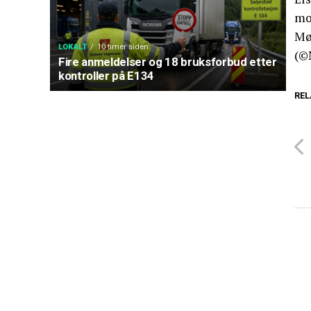
mor
Møl
LOKALT
10 timer siden
(©
Fire anmeldelser og 18 bruksforbud etter
kontroller på E134
REL