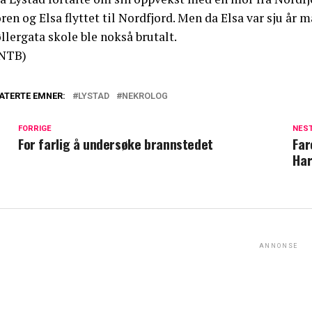
en og Elsa flyttet til Nordfjord. Men da Elsa var sju år m
lergata skole ble nokså brutalt.
NTB)
ATERTE EMNER:
LYSTAD
NEKROLOG
FORRIGE
NES
For farlig å undersøke brannstedet
Far
Har
ANNONSE