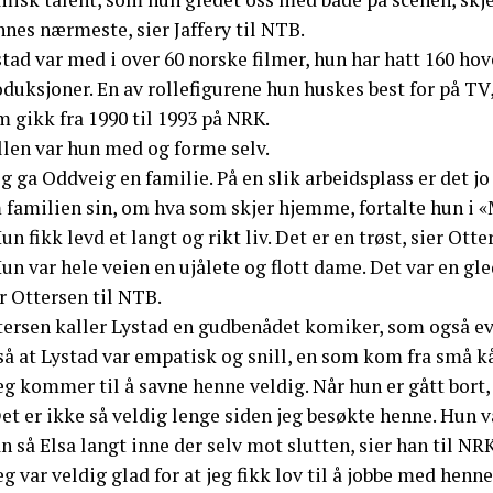
nes nærmeste, sier Jaffery til NTB.
tad var med i over 60 norske filmer, hun har hatt 160 hove
duksjoner. En av rollefigurene hun huskes best for på TV
 gikk fra 1990 til 1993 på NRK.
llen var hun med og forme selv.
g ga Oddveig en familie. På en slik arbeidsplass er det 
familien sin, om hva som skjer hjemme, fortalte hun i «M
un fikk levd et langt og rikt liv. Det er en trøst, sier Otte
un var hele veien en ujålete og flott dame. Det var en gl
r Ottersen til NTB.
tersen kaller Lystad en gudbenådet komiker, som også evn
så at Lystad var empatisk og snill, en som kom fra små 
eg kommer til å savne henne veldig. Når hun er gått bort, e
et er ikke så veldig lenge siden jeg besøkte henne. Hun va
 så Elsa langt inne der selv mot slutten, sier han til NRK
eg var veldig glad for at jeg fikk lov til å jobbe med henne