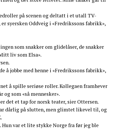
droller på scenen og deltatt i et utall TV-
, er syersken Oddveig i «Fredrikssons fabrikk»,
jo ingen som snakker om glidelåser, de snakker
itt liv som Elsa».
rsen.
ede å jobbe med henne i «Fredrikssons fabrikk»,
et å spille seriøse roller. Kollegaen framhever
kår og som «så mennesker».
r det et tap for norsk teater, sier Ottersen.
r dårlig på slutten, men glimtet likevel til, og
.
. Hun var et lite stykke Norge fra før jeg ble