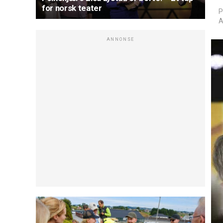
for norsk teater
P
A
ANNONSE