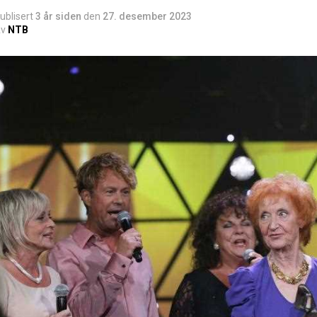
ublisert
3 år siden
den
27. desember 2023
v
NTB