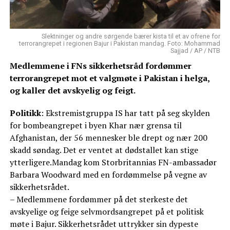
Slektninger og andre sørgende bærer kista til et av ofrene for
terrorangrepet i regionen Bajur i Pakistan mandag. Foto: Mohammad
Sajjad / AP / NTB
Medlemmene i FNs sikkerhetsråd fordømmer
terrorangrepet mot et valgmøte i Pakistan i helga,
og kaller det avskyelig og feigt.
Politikk
: Ekstremistgruppa IS har tatt på seg skylden
for bombeangrepet i byen Khar nær grensa til
Afghanistan, der 56 mennesker ble drept og nær 200
skadd søndag. Det er ventet at dødstallet kan stige
ytterligere.Mandag kom Storbritannias FN-ambassadør
Barbara Woodward med en fordømmelse på vegne av
sikkerhetsrådet.
– Medlemmene fordømmer på det sterkeste det
avskyelige og feige selvmordsangrepet på et politisk
møte i Bajur. Sikkerhetsrådet uttrykker sin dypeste