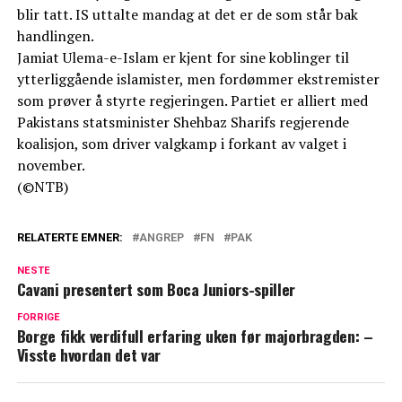
blir tatt. IS uttalte mandag at det er de som står bak
handlingen.
Jamiat Ulema-e-Islam er kjent for sine koblinger til
ytterliggående islamister, men fordømmer ekstremister
som prøver å styrte regjeringen. Partiet er alliert med
Pakistans statsminister Shehbaz Sharifs regjerende
koalisjon, som driver valgkamp i forkant av valget i
november.
(©NTB)
RELATERTE EMNER:
ANGREP
FN
PAK
NESTE
Cavani presentert som Boca Juniors-spiller
FORRIGE
Borge fikk verdifull erfaring uken før majorbragden: –
Visste hvordan det var