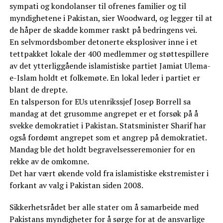
sympati og kondolanser til ofrenes familier og til
myndighetene i Pakistan, sier Woodward, og legger til at
de håper de skadde kommer raskt på bedringens vei.
En selvmordsbomber detonerte eksplosiver inne i et
tettpakket lokale der 400 medlemmer og støttespillere
av det ytterliggående islamistiske partiet Jamiat Ulema-
e-Islam holdt et folkemøte. En lokal leder i partiet er
blant de drepte.
En talsperson for EUs utenrikssjef Josep Borrell sa
mandag at det grusomme angrepet er et forsøk på å
svekke demokratiet i Pakistan. Statsminister Sharif har
også fordømt angrepet som et angrep på demokratiet.
Mandag ble det holdt begravelsesseremonier for en
rekke av de omkomne.
Det har vært økende vold fra islamistiske ekstremister i
forkant av valg i Pakistan siden 2008.
Sikkerhetsrådet ber alle stater om å samarbeide med
Pakistans myndigheter for å sørge for at de ansvarlige